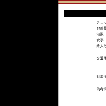
チェ
お部
泊数
食事
総人
交通
到着
備考