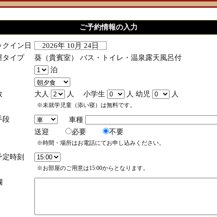
ご予約情報の入力
ックイン日
2026年 10月 24日
屋タイプ
葵（貴賓室） バス・トイレ・温泉露天風呂付
泊
数
大人
人 小学生
人 幼児
人
※未就学児童（添い寝）は無料です。
手段
車種
送迎
必要
不要
※時間・場所はお電話にてお申し込みください。
予定時刻
※お部屋のご用意は15:00からとなります。
欄