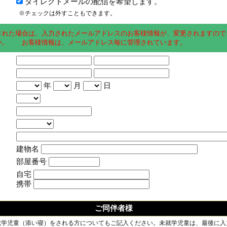
ダイレクトメールの配信を希望します。
※チェックは外すこともできます。
された場合は、入力されたメールアドレスのお客様情報が、変更されますので
い。 お客様情報は、メールアドレス毎に管理されています。
年
月
日
建物名
部屋番号
自宅
携帯
ご同伴者様
就学児童（添い寝）をされる方についてもご記入ください。未就学児童は、最後に入