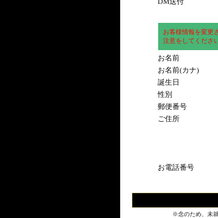
DM送付
お客様情報を変更
注意をしてくださ
お名前
お名前(カナ)
誕生日
性別
郵便番号
ご住所
お電話番号
※念のため、未