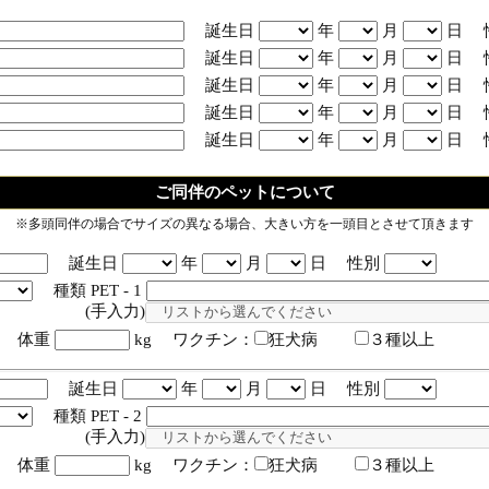
誕生日
年
月
日 
誕生日
年
月
日 
誕生日
年
月
日 
誕生日
年
月
日 
誕生日
年
月
日 
ご同伴のペットについて
※多頭同伴の場合でサイズの異なる場合、大きい方を一頭目とさせて頂きます
誕生日
年
月
日 性別
種類 PET - 1
入力)
体重
kg ワクチン：
狂犬病
３種以上
誕生日
年
月
日 性別
種類 PET - 2
入力)
体重
kg ワクチン：
狂犬病
３種以上