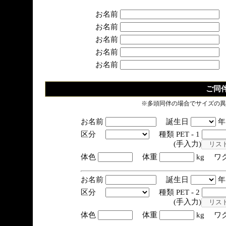
お名前
お名前
お名前
お名前
お名前
ご同
※多頭同伴の場合でサイズの異
お名前
誕生日
区分
種類 PET - 1
(手入力)
体色
体重
kg ワ
お名前
誕生日
区分
種類 PET - 2
(手入力)
体色
体重
kg ワ