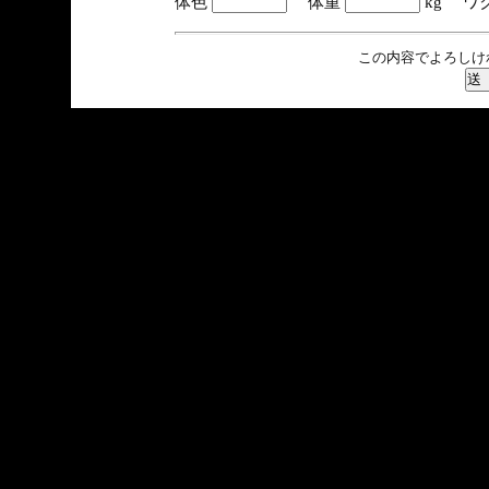
体色
体重
kg ワ
この内容でよろしけ