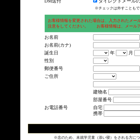
DM送付
ダイレクトメールの
※チェックは外すこともで
お客様情報を変更された場合は、入力されたメー
注意をしてください。 お客様情報は、メールア
お名前
お名前(カナ)
誕生日
年
月
性別
郵便番号
ご住所
建物名
部屋番号
お電話番号
自宅
携帯
※念のため、未就学児童（添い寝）をされる方につ