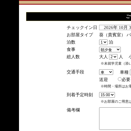
ご
チェックイン日
2026年 10月
お部屋タイプ
葵（貴賓室） 
泊数
泊
食事
総人数
大人
人 
※未就学児童（添
交通手段
車種
送迎
必
※時間・場所はお
到着予定時刻
※お部屋のご用意は
備考欄