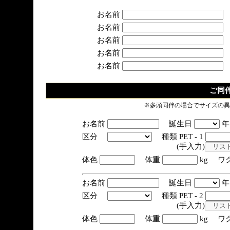
お名前
お名前
お名前
お名前
お名前
ご同
※多頭同伴の場合でサイズの異
お名前
誕生日
区分
種類 PET - 1
(手入力)
体色
体重
kg ワ
お名前
誕生日
区分
種類 PET - 2
(手入力)
体色
体重
kg ワ