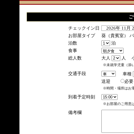
ご
チェックイン日
2026年 11月
お部屋タイプ
葵（貴賓室） 
泊数
泊
食事
総人数
大人
人 
※未就学児童（添
交通手段
車種
送迎
必
※時間・場所はお
到着予定時刻
※お部屋のご用意は
備考欄