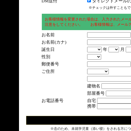
DM送付
ダイレクトメールの
※チェックは外すこともで
お客様情報を変更された場合は、入力されたメー
注意をしてください。 お客様情報は、メールア
お名前
お名前(カナ)
誕生日
年
月
性別
郵便番号
ご住所
建物名
部屋番号
お電話番号
自宅
携帯
※念のため、未就学児童（添い寝）をされる方につ