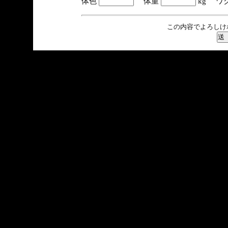
体色
体重
kg ワ
この内容でよろしけ