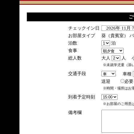
ご
チェックイン日
2026年 11月
お部屋タイプ
葵（貴賓室） 
泊数
泊
食事
総人数
大人
人 
※未就学児童（添
交通手段
車種
送迎
必
※時間・場所はお
到着予定時刻
※お部屋のご用意は
備考欄