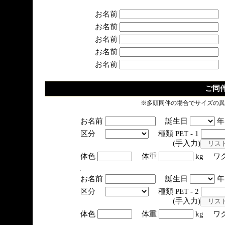
お名前
お名前
お名前
お名前
お名前
ご同
※多頭同伴の場合でサイズの異
お名前
誕生日
区分
種類 PET - 1
(手入力)
体色
体重
kg ワ
お名前
誕生日
区分
種類 PET - 2
(手入力)
体色
体重
kg ワ