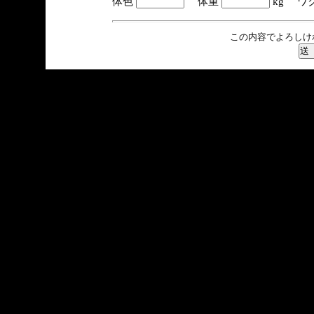
体色
体重
kg ワ
この内容でよろしけ