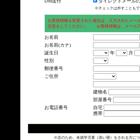
DM送付
ダイレクトメールの
※チェックは外すこともで
お客様情報を変更された場合は、入力されたメー
注意をしてください。 お客様情報は、メールア
お名前
お名前(カナ)
誕生日
年
月
性別
郵便番号
ご住所
建物名
部屋番号
お電話番号
自宅
携帯
※念のため、未就学児童（添い寝）をされる方につ