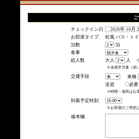
ご
チェックイン日
2026年 10月
お部屋タイプ
松風 バス・ト
泊数
泊
食事
総人数
大人
人 
※未就学児童（添
交通手段
車種
送迎
必
※時間・場所はお
到着予定時刻
※お部屋のご用意は
備考欄