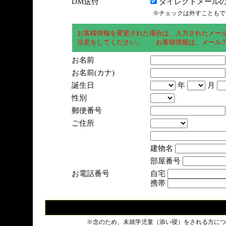
DM送付
ダイレクトメールの
※チェックは外すこともで
お客様情報を変更された場合は、入力されたメー
注意をしてください。 お客様情報は、メールア
お名前
お名前(カナ)
誕生日
年
月
性別
郵便番号
ご住所
建物名
部屋番号
お電話番号
自宅
携帯
※念のため、未就学児童（添い寝）をされる方につ