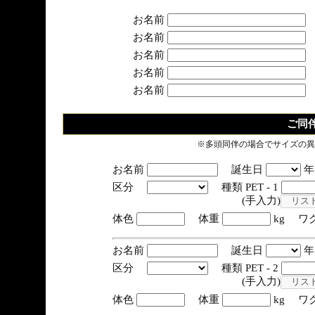
お名前
お名前
お名前
お名前
お名前
ご同
※多頭同伴の場合でサイズの異
お名前
誕生日
区分
種類 PET - 1
(手入力)
体色
体重
kg ワ
お名前
誕生日
区分
種類 PET - 2
(手入力)
体色
体重
kg ワ