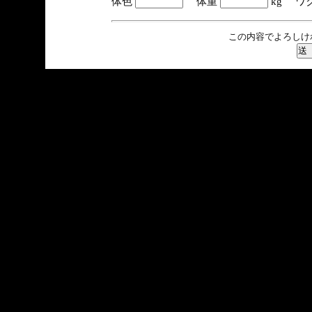
体色
体重
kg ワ
この内容でよろしけ