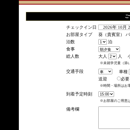
ご
チェックイン日
2026年 10月
お部屋タイプ
葵（貴賓室） 
泊数
泊
食事
総人数
大人
人 
※未就学児童（添
交通手段
車種
送迎
必
※時間・場所はお
到着予定時刻
※お部屋のご用意は
備考欄