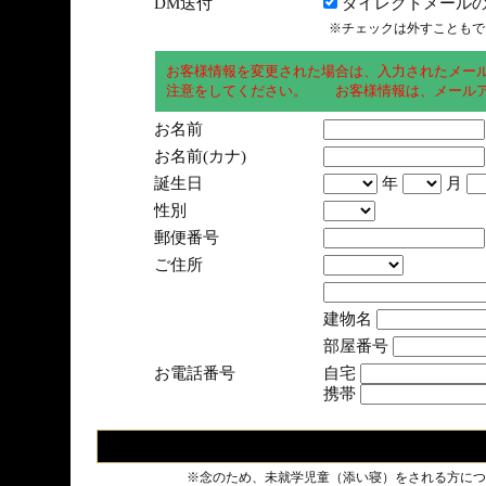
DM送付
ダイレクトメールの
※チェックは外すこともで
お客様情報を変更された場合は、入力されたメー
注意をしてください。 お客様情報は、メールア
お名前
お名前(カナ)
誕生日
年
月
性別
郵便番号
ご住所
建物名
部屋番号
お電話番号
自宅
携帯
※念のため、未就学児童（添い寝）をされる方につ