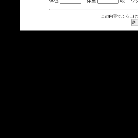
体色
体重
kg ワ
この内容でよろしけ