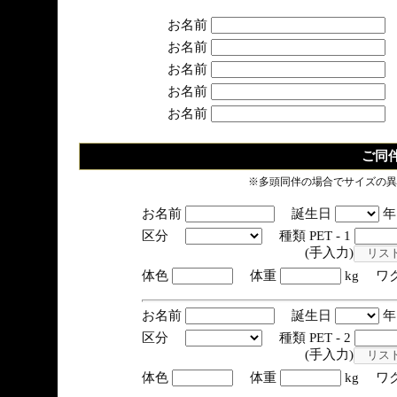
お名前
お名前
お名前
お名前
お名前
ご同
※多頭同伴の場合でサイズの異
お名前
誕生日
区分
種類 PET - 1
(手入力)
体色
体重
kg ワ
お名前
誕生日
区分
種類 PET - 2
(手入力)
体色
体重
kg ワ