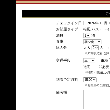
ご
チェックイン日
2026年 10月
お部屋タイプ
松風 バス・ト
泊数
泊
食事
総人数
大人
人 
※未就学児童（添
交通手段
車種
送迎
必
※時間・場所はお
到着予定時刻
※お部屋のご用意は
備考欄