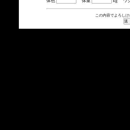
体色
体重
kg ワ
この内容でよろしけ