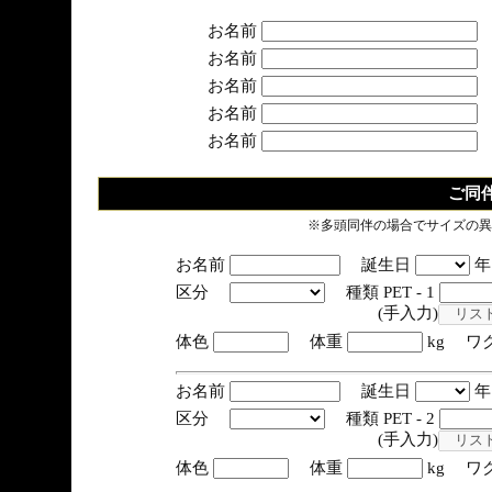
お名前
お名前
お名前
お名前
お名前
ご同
※多頭同伴の場合でサイズの異
お名前
誕生日
区分
種類 PET - 1
(手入力)
体色
体重
kg ワ
お名前
誕生日
区分
種類 PET - 2
(手入力)
体色
体重
kg ワ