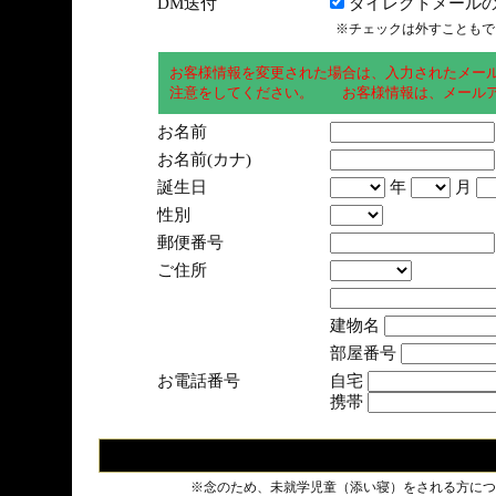
DM送付
ダイレクトメールの
※チェックは外すこともで
お客様情報を変更された場合は、入力されたメー
注意をしてください。 お客様情報は、メールア
お名前
お名前(カナ)
誕生日
年
月
性別
郵便番号
ご住所
建物名
部屋番号
お電話番号
自宅
携帯
※念のため、未就学児童（添い寝）をされる方につ