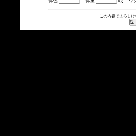
体色
体重
kg ワ
この内容でよろしけ