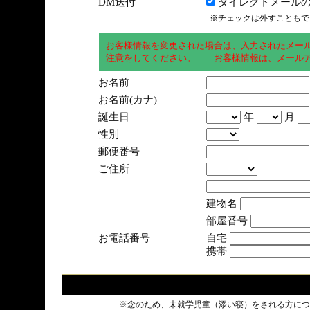
DM送付
ダイレクトメールの
※チェックは外すこともで
お客様情報を変更された場合は、入力されたメー
注意をしてください。 お客様情報は、メールア
お名前
お名前(カナ)
誕生日
年
月
性別
郵便番号
ご住所
建物名
部屋番号
お電話番号
自宅
携帯
※念のため、未就学児童（添い寝）をされる方につ