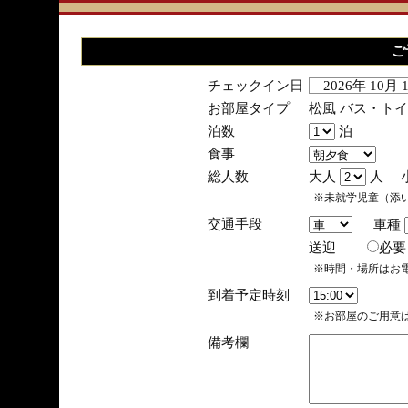
ご
チェックイン日
2026年 10月
お部屋タイプ
松風 バス・ト
泊数
泊
食事
総人数
大人
人 
※未就学児童（添
交通手段
車種
送迎
必
※時間・場所はお
到着予定時刻
※お部屋のご用意は
備考欄