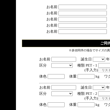
お名前
お名前
お名前
お名前
お名前
ご同
※多頭同伴の場合でサイズの異
お名前
誕生日
区分
種類 PET - 1
(手入力)
体色
体重
kg ワ
お名前
誕生日
区分
種類 PET - 2
(手入力)
体色
体重
kg ワ