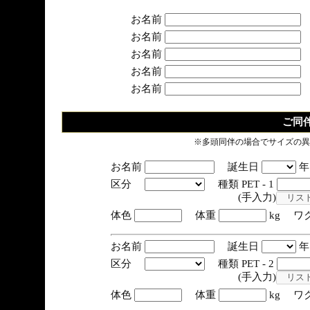
お名前
お名前
お名前
お名前
お名前
ご同
※多頭同伴の場合でサイズの異
お名前
誕生日
区分
種類 PET - 1
(手入力)
体色
体重
kg ワ
お名前
誕生日
区分
種類 PET - 2
(手入力)
体色
体重
kg ワ