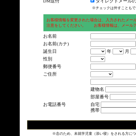
DM送付
ダイレクトメールの
※チェックは外すこともで
お客様情報を変更された場合は、入力されたメー
注意をしてください。 お客様情報は、メールア
お名前
お名前(カナ)
誕生日
年
月
性別
郵便番号
ご住所
建物名
部屋番号
お電話番号
自宅
携帯
※念のため、未就学児童（添い寝）をされる方につ