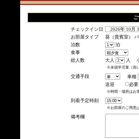
ご
チェックイン日
2026年 10月
お部屋タイプ
葵（貴賓室） 
泊数
泊
食事
総人数
大人
人 
※未就学児童（添
交通手段
車種
送迎
必
※時間・場所はお
到着予定時刻
※お部屋のご用意は
備考欄