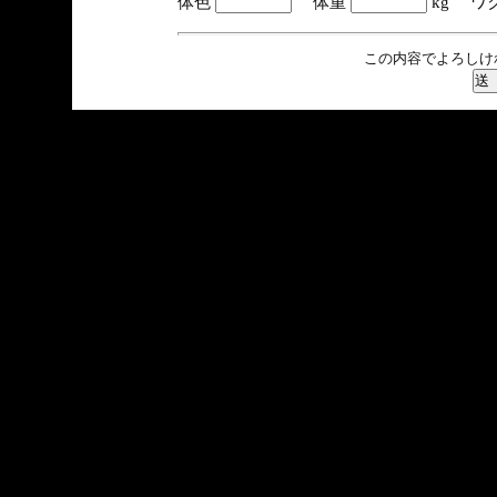
体色
体重
kg ワ
この内容でよろしけ