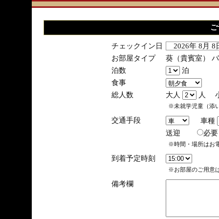
ご
チェックイン日
2026年 8月 
お部屋タイプ
葵（貴賓室） 
泊数
泊
食事
総人数
大人
人 
※未就学児童（添
交通手段
車種
送迎
必
※時間・場所はお
到着予定時刻
※お部屋のご用意は
備考欄