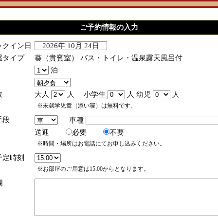
ご予約情報の入力
ックイン日
2026年 10月 24日
屋タイプ
葵（貴賓室） バス・トイレ・温泉露天風呂付
泊
数
大人
人 小学生
人 幼児
人
※未就学児童（添い寝）は無料です。
手段
車種
送迎
必要
不要
※時間・場所はお電話にてお申し込みください。
予定時刻
※お部屋のご用意は15:00からとなります。
欄