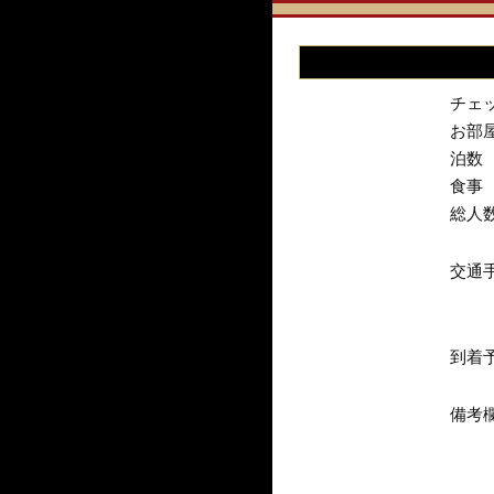
チェ
お部
泊数
食事
総人
交通
到着
備考