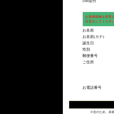
DM送付
お客様情報を変更
注意をしてくださ
お名前
お名前(カナ)
誕生日
性別
郵便番号
ご住所
お電話番号
※念のため、未