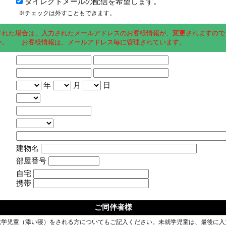
ダイレクトメールの配信を希望します。
※チェックは外すこともできます。
された場合は、入力されたメールアドレスのお客様情報が、変更されますので
い。 お客様情報は、メールアドレス毎に管理されています。
年
月
日
建物名
部屋番号
自宅
携帯
ご同伴者様
就学児童（添い寝）をされる方についてもご記入ください。未就学児童は、最後に入