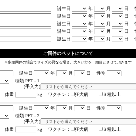
誕生日
年
月
日 
誕生日
年
月
日 
誕生日
年
月
日 
誕生日
年
月
日 
誕生日
年
月
日 
ご同伴のペットについて
※多頭同伴の場合でサイズの異なる場合、大きい方を一頭目とさせて頂きます
誕生日
年
月
日 性別
種類 PET - 1
入力)
体重
kg ワクチン：
狂犬病
３種以上
誕生日
年
月
日 性別
種類 PET - 2
入力)
体重
kg ワクチン：
狂犬病
３種以上