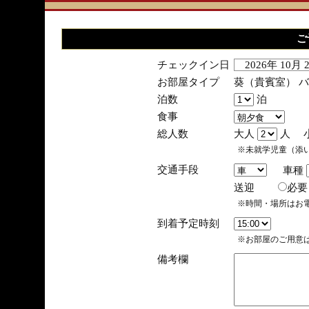
ご
チェックイン日
2026年 10月
お部屋タイプ
葵（貴賓室） 
泊数
泊
食事
総人数
大人
人 
※未就学児童（添
交通手段
車種
送迎
必
※時間・場所はお
到着予定時刻
※お部屋のご用意は
備考欄