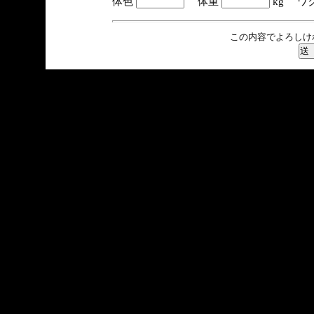
体色
体重
kg ワ
この内容でよろしけ