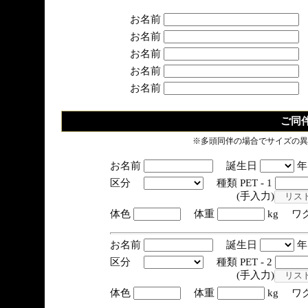
お名前
お名前
お名前
お名前
お名前
ご同
※多頭同伴の場合でサイズの異
お名前
誕生日
区分
種類 PET - 1
(手入力)
体色
体重
kg ワ
お名前
誕生日
区分
種類 PET - 2
(手入力)
体色
体重
kg ワ