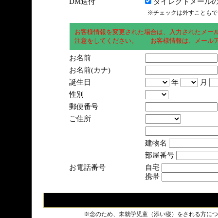
DM送付
ダイレクトメールの
※チェックは外すこともで
お客様情報を変更された場合は、入力されたメー
注意をしてください。 お客様情報は、メールア
お名前
お名前(カナ)
誕生日
年
月
性別
郵便番号
ご住所
建物名
部屋番号
お電話番号
自宅
携帯
※念のため、未就学児童（添い寝）をされる方につ