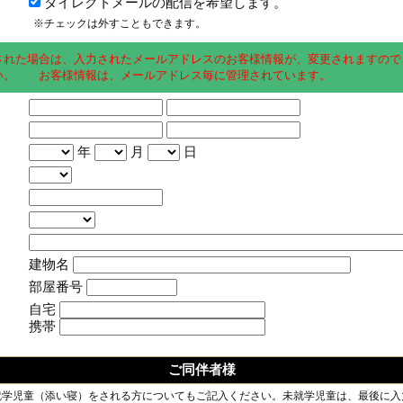
ダイレクトメールの配信を希望します。
※チェックは外すこともできます。
された場合は、入力されたメールアドレスのお客様情報が、変更されますので
い。 お客様情報は、メールアドレス毎に管理されています。
年
月
日
建物名
部屋番号
自宅
携帯
ご同伴者様
就学児童（添い寝）をされる方についてもご記入ください。未就学児童は、最後に入