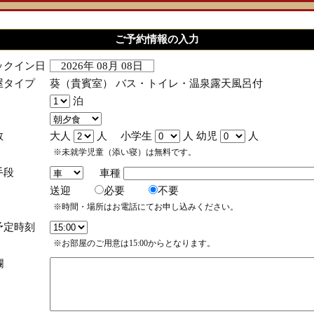
ご予約情報の入力
ックイン日
2026年 08月 08日
屋タイプ
葵（貴賓室） バス・トイレ・温泉露天風呂付
泊
数
大人
人 小学生
人 幼児
人
※未就学児童（添い寝）は無料です。
手段
車種
送迎
必要
不要
※時間・場所はお電話にてお申し込みください。
予定時刻
※お部屋のご用意は15:00からとなります。
欄