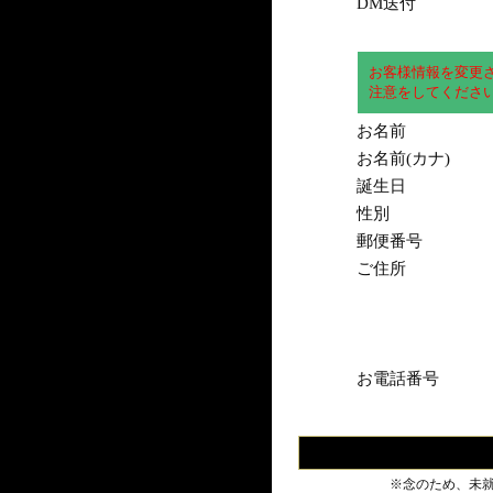
DM送付
お客様情報を変更
注意をしてくださ
お名前
お名前(カナ)
誕生日
性別
郵便番号
ご住所
お電話番号
※念のため、未