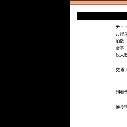
チェ
お部
泊数
食事
総人
交通
到着
備考