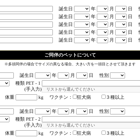
誕生日
年
月
日 
誕生日
年
月
日 
誕生日
年
月
日 
誕生日
年
月
日 
誕生日
年
月
日 
ご同伴のペットについて
※多頭同伴の場合でサイズの異なる場合、大きい方を一頭目とさせて頂きます
誕生日
年
月
日 性別
種類 PET - 1
入力)
体重
kg ワクチン：
狂犬病
３種以上
誕生日
年
月
日 性別
種類 PET - 2
入力)
体重
kg ワクチン：
狂犬病
３種以上