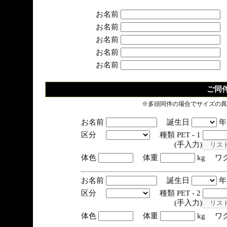
お名前
お名前
お名前
お名前
お名前
ご同
※多頭同伴の場合でサイズの異
お名前
誕生日
区分
種類 PET - 1
(手入力)
体色
体重
kg ワ
お名前
誕生日
区分
種類 PET - 2
(手入力)
体色
体重
kg ワ