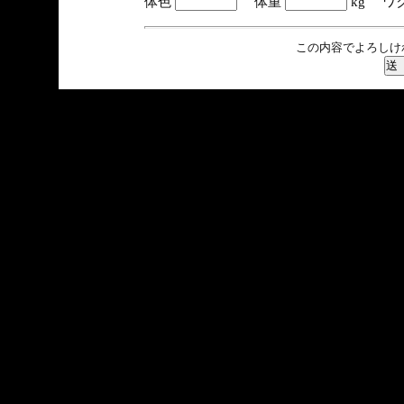
体色
体重
kg ワ
この内容でよろしけ