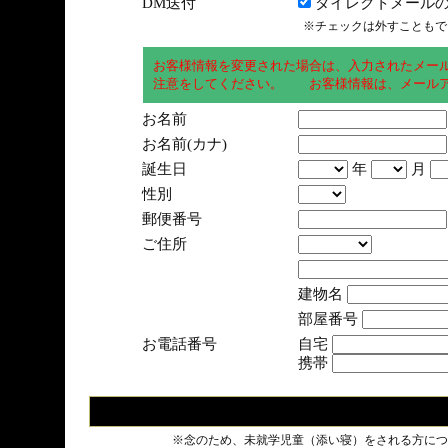
DM送付
ダイレクトメールの
※チェックは外すこともで
お客様情報を変更された場合は、入力されたメー
注意をしてください。 お客様情報は、メールア
お名前
お名前(カナ)
誕生日
年
月
性別
郵便番号
ご住所
建物名
部屋番号
お電話番号
自宅
携帯
※念のため、未就学児童（添い寝）をされる方につ