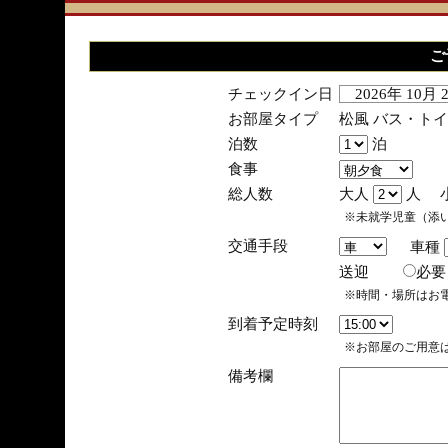
ご
チェックイン日
2026年 10月
お部屋タイプ
松風 バス・ト
泊数
泊
食事
総人数
大人
人 
※未就学児童（添
交通手段
車種
送迎
必
※時間・場所はお
到着予定時刻
※お部屋のご用意は
備考欄