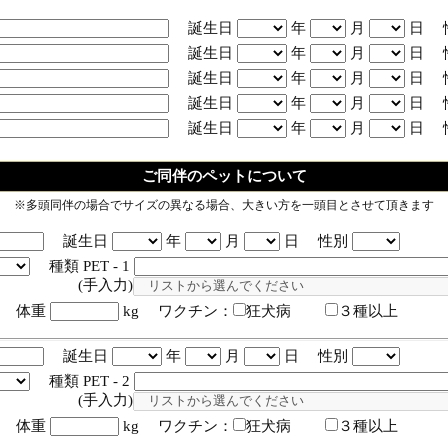
誕生日
年
月
日 
誕生日
年
月
日 
誕生日
年
月
日 
誕生日
年
月
日 
誕生日
年
月
日 
ご同伴のペットについて
※多頭同伴の場合でサイズの異なる場合、大きい方を一頭目とさせて頂きます
誕生日
年
月
日 性別
種類 PET - 1
入力)
体重
kg ワクチン：
狂犬病
３種以上
誕生日
年
月
日 性別
種類 PET - 2
入力)
体重
kg ワクチン：
狂犬病
３種以上