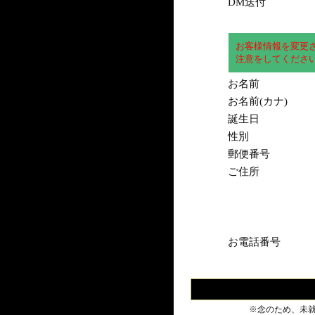
DM送付
お客様情報を変更
注意をしてくださ
お名前
お名前(カナ)
誕生日
性別
郵便番号
ご住所
お電話番号
※念のため、未