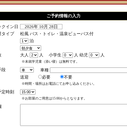
ご予約情報の入力
ックイン日
2026年 10月 28日
屋タイプ
松風 バス・トイレ・温泉ビューバス付
泊
数
大人
人 小学生
人 幼児
人
※未就学児童（添い寝）は無料です。
手段
車種
送迎
必要
不要
※時間・場所はお電話にてお申し込みください。
予定時刻
※お部屋のご用意は15:00からとなります。
欄