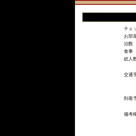
チェ
お部
泊数
食事
総人
交通
到着
備考