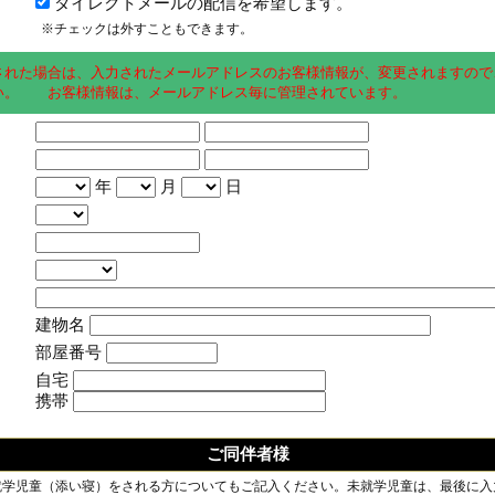
ダイレクトメールの配信を希望します。
※チェックは外すこともできます。
された場合は、入力されたメールアドレスのお客様情報が、変更されますので
い。 お客様情報は、メールアドレス毎に管理されています。
年
月
日
建物名
部屋番号
自宅
携帯
ご同伴者様
就学児童（添い寝）をされる方についてもご記入ください。未就学児童は、最後に入