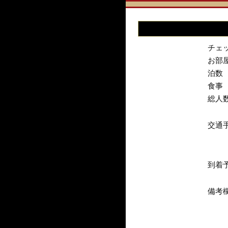
チェ
お部
泊数
食事
総人
交通
到着
備考