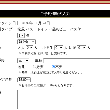
ご予約情報の入力
ックイン日
2026年 11月 24日
屋タイプ
松風 バス・トイレ・温泉ビューバス付
泊
数
大人
人 小学生
人 幼児
人
※未就学児童（添い寝）は無料です。
手段
車種
送迎
必要
不要
※時間・場所はお電話にてお申し込みください。
予定時刻
※お部屋のご用意は15:00からとなります。
欄