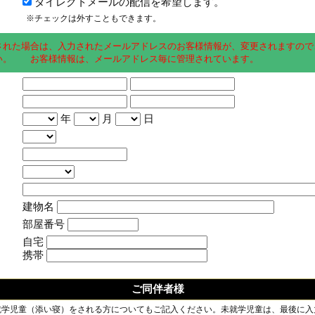
ダイレクトメールの配信を希望します。
※チェックは外すこともできます。
された場合は、入力されたメールアドレスのお客様情報が、変更されますので
い。 お客様情報は、メールアドレス毎に管理されています。
年
月
日
建物名
部屋番号
自宅
携帯
ご同伴者様
就学児童（添い寝）をされる方についてもご記入ください。未就学児童は、最後に入