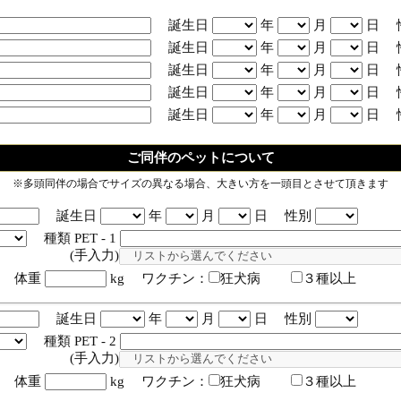
誕生日
年
月
日 
誕生日
年
月
日 
誕生日
年
月
日 
誕生日
年
月
日 
誕生日
年
月
日 
ご同伴のペットについて
※多頭同伴の場合でサイズの異なる場合、大きい方を一頭目とさせて頂きます
誕生日
年
月
日 性別
種類 PET - 1
入力)
体重
kg ワクチン：
狂犬病
３種以上
誕生日
年
月
日 性別
種類 PET - 2
入力)
体重
kg ワクチン：
狂犬病
３種以上