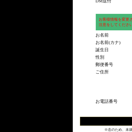
DM送付
お客様情報を変更
注意をしてくださ
お名前
お名前(カナ)
誕生日
性別
郵便番号
ご住所
お電話番号
※念のため、未