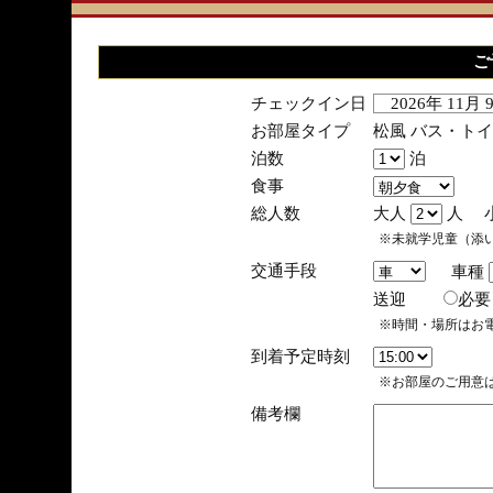
ご
チェックイン日
2026年 11月
お部屋タイプ
松風 バス・ト
泊数
泊
食事
総人数
大人
人 
※未就学児童（添
交通手段
車種
送迎
必
※時間・場所はお
到着予定時刻
※お部屋のご用意は
備考欄