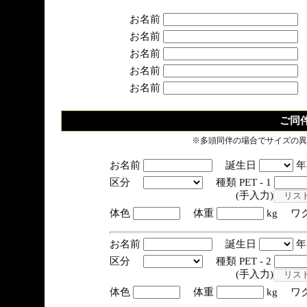
お名前
お名前
お名前
お名前
お名前
ご同
※多頭同伴の場合でサイズの異
お名前
誕生日
区分
種類 PET - 1
(手入力)
体色
体重
kg ワ
お名前
誕生日
区分
種類 PET - 2
(手入力)
体色
体重
kg ワ