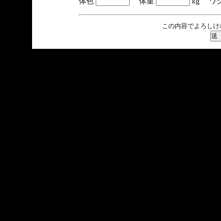
体色
体重
kg ワ
この内容でよろしけ