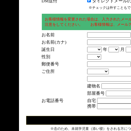
DM送付
ダイレクトメールの
※チェックは外すこともで
お客様情報を変更された場合は、入力されたメー
注意をしてください。 お客様情報は、メールア
お名前
お名前(カナ)
誕生日
年
月
性別
郵便番号
ご住所
建物名
部屋番号
お電話番号
自宅
携帯
※念のため、未就学児童（添い寝）をされる方につ