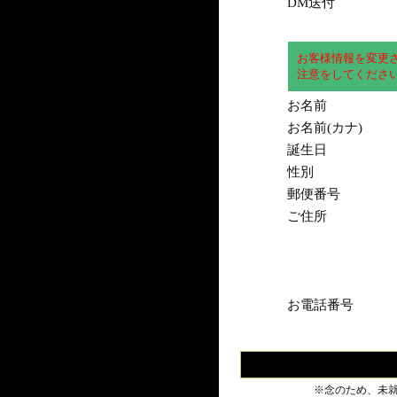
DM送付
お客様情報を変更
注意をしてくださ
お名前
お名前(カナ)
誕生日
性別
郵便番号
ご住所
お電話番号
※念のため、未