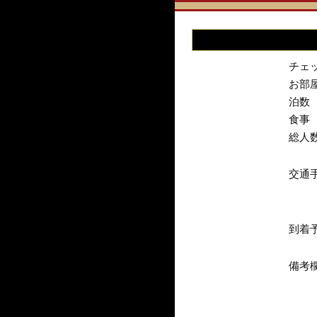
チェ
お部
泊数
食事
総人
交通
到着
備考