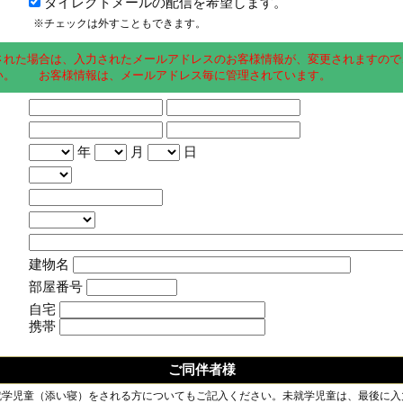
ダイレクトメールの配信を希望します。
※チェックは外すこともできます。
された場合は、入力されたメールアドレスのお客様情報が、変更されますので
い。 お客様情報は、メールアドレス毎に管理されています。
年
月
日
建物名
部屋番号
自宅
携帯
ご同伴者様
就学児童（添い寝）をされる方についてもご記入ください。未就学児童は、最後に入