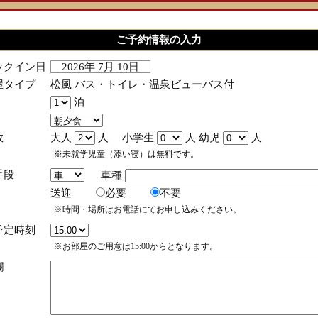
ご予約情報の入力
ックイン日
2026年 7月 10日
屋タイプ
松風 バス・トイレ・温泉ビューバス付
泊
数
大人
人 小学生
人 幼児
人
※未就学児童（添い寝）は無料です。
手段
車種
送迎
必要
不要
※時間・場所はお電話にてお申し込みください。
予定時刻
※お部屋のご用意は15:00からとなります。
欄