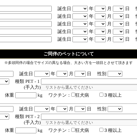
誕生日
年
月
日 
誕生日
年
月
日 
誕生日
年
月
日 
誕生日
年
月
日 
誕生日
年
月
日 
ご同伴のペットについて
※多頭同伴の場合でサイズの異なる場合、大きい方を一頭目とさせて頂きます
誕生日
年
月
日 性別
種類 PET - 1
入力)
体重
kg ワクチン：
狂犬病
３種以上
誕生日
年
月
日 性別
種類 PET - 2
入力)
体重
kg ワクチン：
狂犬病
３種以上