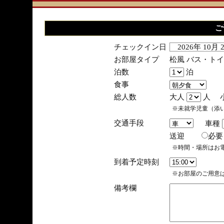
ご
チェックイン日
2026年 10月
お部屋タイプ
松風 バス・ト
泊数
泊
食事
総人数
大人
人 
※未就学児童（添
交通手段
車種
送迎
必
※時間・場所はお
到着予定時刻
※お部屋のご用意は
備考欄