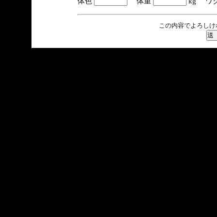
体色
体重
kg ワ
この内容でよろしけ