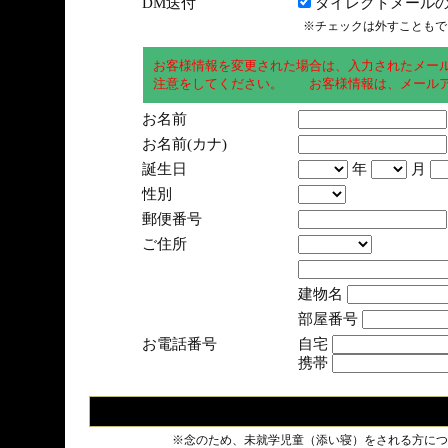
DM送付
ダイレクトメールの
※チェックは外すこともで
お客様情報を変更された場合は、入力されたメー
注意をしてください。 お客様情報は、メールア
お名前
お名前(カナ)
誕生日
年
月
性別
郵便番号
ご住所
建物名
部屋番号
お電話番号
自宅
携帯
※念のため、未就学児童（添い寝）をされる方につ