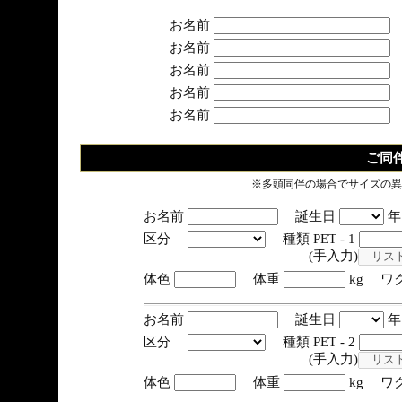
お名前
お名前
お名前
お名前
お名前
ご同
※多頭同伴の場合でサイズの異
お名前
誕生日
区分
種類 PET - 1
(手入力)
体色
体重
kg ワ
お名前
誕生日
区分
種類 PET - 2
(手入力)
体色
体重
kg ワ