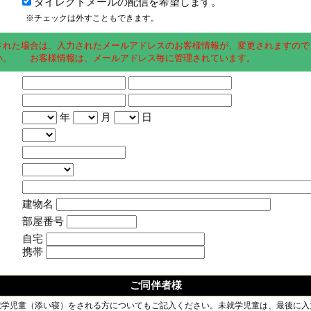
ダイレクトメールの配信を希望します。
※チェックは外すこともできます。
された場合は、入力されたメールアドレスのお客様情報が、変更されますので
い。 お客様情報は、メールアドレス毎に管理されています。
年
月
日
建物名
部屋番号
自宅
携帯
ご同伴者様
就学児童（添い寝）をされる方についてもご記入ください。未就学児童は、最後に入