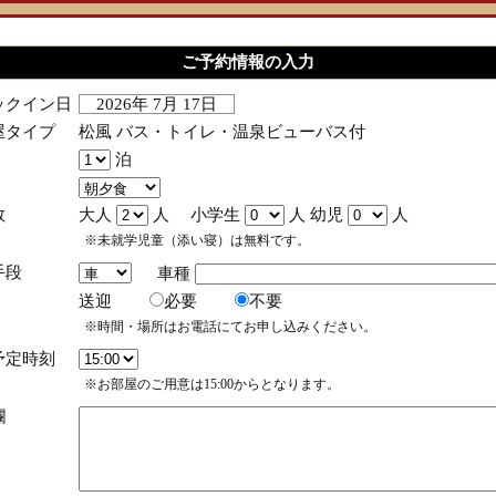
ご予約情報の入力
ックイン日
2026年 7月 17日
屋タイプ
松風 バス・トイレ・温泉ビューバス付
泊
数
大人
人 小学生
人 幼児
人
※未就学児童（添い寝）は無料です。
手段
車種
送迎
必要
不要
※時間・場所はお電話にてお申し込みください。
予定時刻
※お部屋のご用意は15:00からとなります。
欄