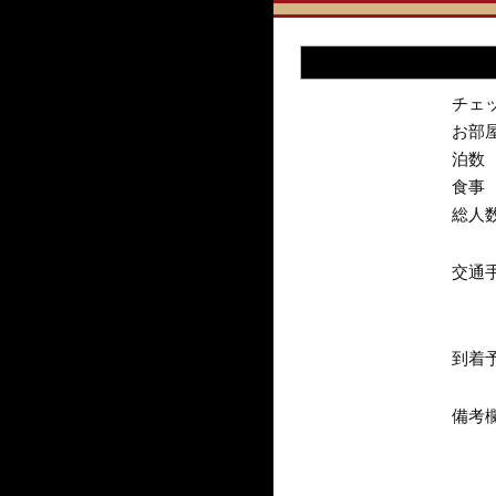
チェ
お部
泊数
食事
総人
交通
到着
備考