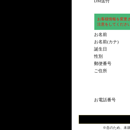
DM送付
お客様情報を変更
注意をしてくださ
お名前
お名前(カナ)
誕生日
性別
郵便番号
ご住所
お電話番号
※念のため、未