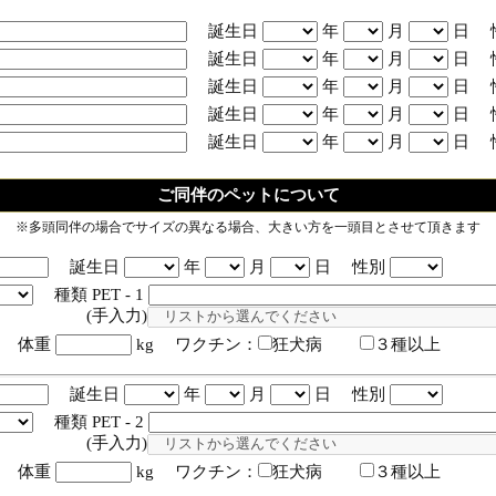
誕生日
年
月
日 
誕生日
年
月
日 
誕生日
年
月
日 
誕生日
年
月
日 
誕生日
年
月
日 
ご同伴のペットについて
※多頭同伴の場合でサイズの異なる場合、大きい方を一頭目とさせて頂きます
誕生日
年
月
日 性別
種類 PET - 1
入力)
体重
kg ワクチン：
狂犬病
３種以上
誕生日
年
月
日 性別
種類 PET - 2
入力)
体重
kg ワクチン：
狂犬病
３種以上