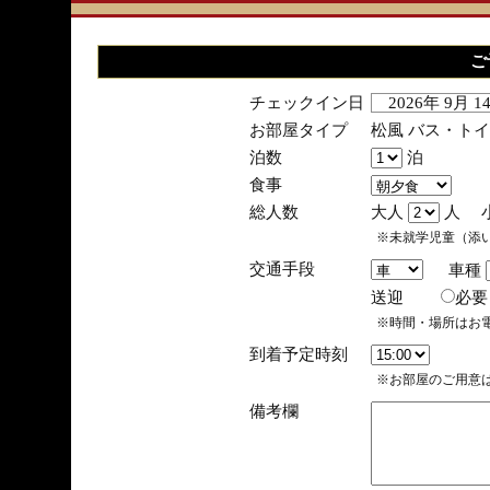
ご
チェックイン日
2026年 9月 
お部屋タイプ
松風 バス・ト
泊数
泊
食事
総人数
大人
人 
※未就学児童（添
交通手段
車種
送迎
必
※時間・場所はお
到着予定時刻
※お部屋のご用意は
備考欄