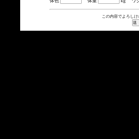
体色
体重
kg ワ
この内容でよろしけ