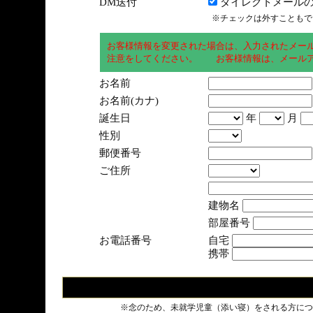
DM送付
ダイレクトメールの
※チェックは外すこともで
お客様情報を変更された場合は、入力されたメー
注意をしてください。 お客様情報は、メールア
お名前
お名前(カナ)
誕生日
年
月
性別
郵便番号
ご住所
建物名
部屋番号
お電話番号
自宅
携帯
※念のため、未就学児童（添い寝）をされる方につ