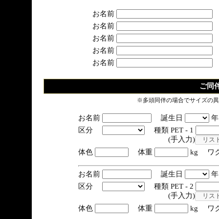
お名前
お名前
お名前
お名前
お名前
ご同
※多頭同伴の場合でサイズの異
お名前
誕生日
区分
種類 PET - 1
(手入力)
体色
体重
kg ワ
お名前
誕生日
区分
種類 PET - 2
(手入力)
体色
体重
kg ワ