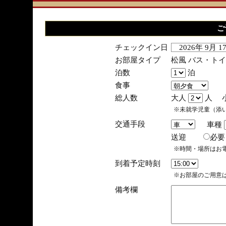
ご
チェックイン日
2026年 9月 
お部屋タイプ
松風 バス・ト
泊数
泊
食事
総人数
大人
人 
※未就学児童（添
交通手段
車種
送迎
必
※時間・場所はお
到着予定時刻
※お部屋のご用意は
備考欄