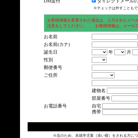
DM送付
ダイレクトメールの
※チェックは外すこともで
お客様情報を変更された場合は、入力されたメー
注意をしてください。 お客様情報は、メールア
お名前
お名前(カナ)
誕生日
年
月
性別
郵便番号
ご住所
建物名
部屋番号
お電話番号
自宅
携帯
※念のため、未就学児童（添い寝）をされる方につ