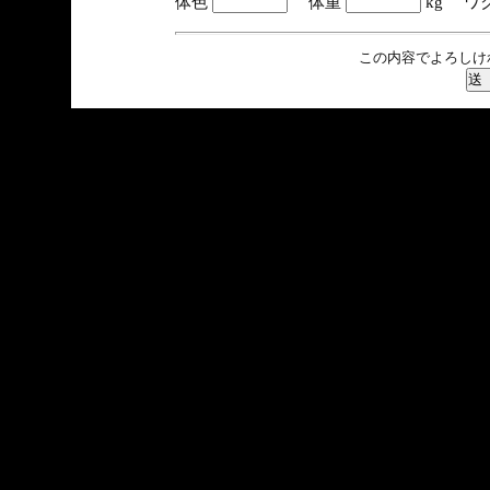
体色
体重
kg ワ
この内容でよろしけ