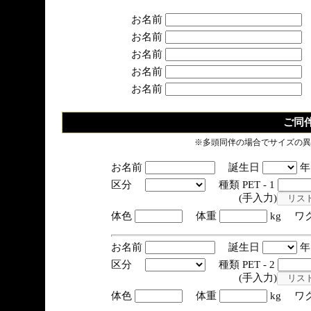
お名前
お名前
お名前
お名前
お名前
ご同
※多頭同伴の場合でサイズの異
お名前
誕生日
区分
種類 PET - 1
(手入力)
体色
体重
kg ワ
お名前
誕生日
区分
種類 PET - 2
(手入力)
体色
体重
kg ワ