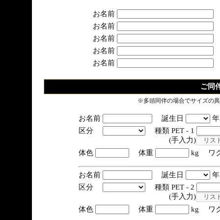
お名前
お名前
お名前
お名前
お名前
ご同
※多頭同伴の場合でサイズの異
お名前
誕生日
区分
種類 PET - 1
(手入力)
体色
体重
kg ワ
お名前
誕生日
区分
種類 PET - 2
(手入力)
体色
体重
kg ワ