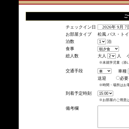
ご
チェックイン日
2026年 9月 
お部屋タイプ
松風 バス・ト
泊数
泊
食事
総人数
大人
人 
※未就学児童（添
交通手段
車種
送迎
必
※時間・場所はお
到着予定時刻
※お部屋のご用意は
備考欄