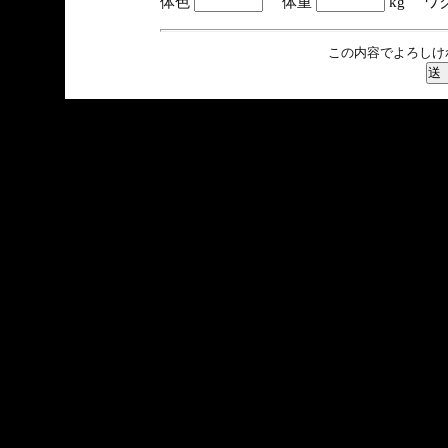
体色
体重
kg ワ
この内容でよろしけ