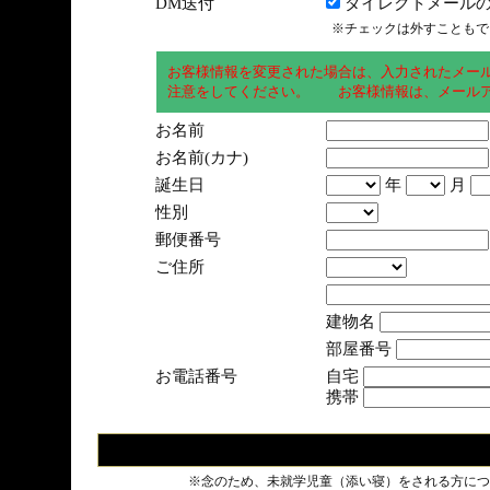
DM送付
ダイレクトメールの
※チェックは外すこともで
お客様情報を変更された場合は、入力されたメー
注意をしてください。 お客様情報は、メールア
お名前
お名前(カナ)
誕生日
年
月
性別
郵便番号
ご住所
建物名
部屋番号
お電話番号
自宅
携帯
※念のため、未就学児童（添い寝）をされる方につ