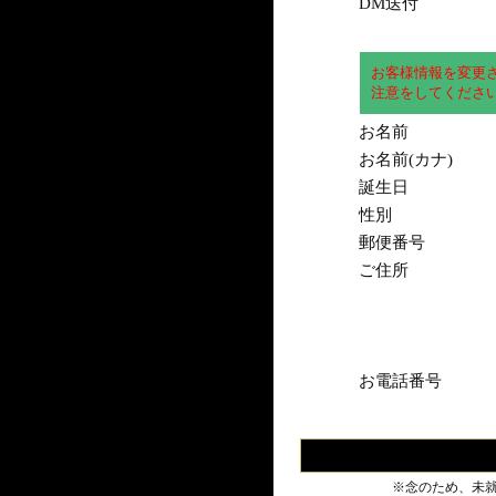
DM送付
お客様情報を変更
注意をしてくださ
お名前
お名前(カナ)
誕生日
性別
郵便番号
ご住所
お電話番号
※念のため、未