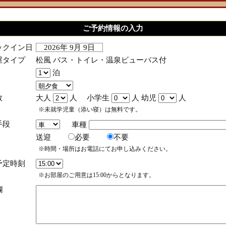
ご予約情報の入力
ックイン日
2026年 9月 9日
屋タイプ
松風 バス・トイレ・温泉ビューバス付
泊
数
大人
人 小学生
人 幼児
人
※未就学児童（添い寝）は無料です。
手段
車種
送迎
必要
不要
※時間・場所はお電話にてお申し込みください。
予定時刻
※お部屋のご用意は15:00からとなります。
欄