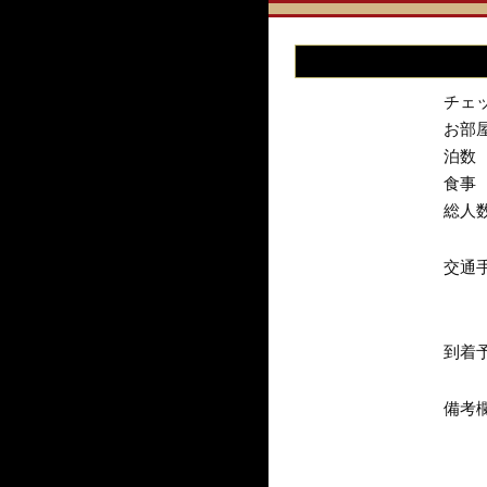
チェ
お部
泊数
食事
総人
交通
到着
備考