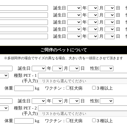
誕生日
年
月
日 
誕生日
年
月
日 
誕生日
年
月
日 
誕生日
年
月
日 
誕生日
年
月
日 
ご同伴のペットについて
※多頭同伴の場合でサイズの異なる場合、大きい方を一頭目とさせて頂きます
誕生日
年
月
日 性別
種類 PET - 1
入力)
体重
kg ワクチン：
狂犬病
３種以上
誕生日
年
月
日 性別
種類 PET - 2
入力)
体重
kg ワクチン：
狂犬病
３種以上