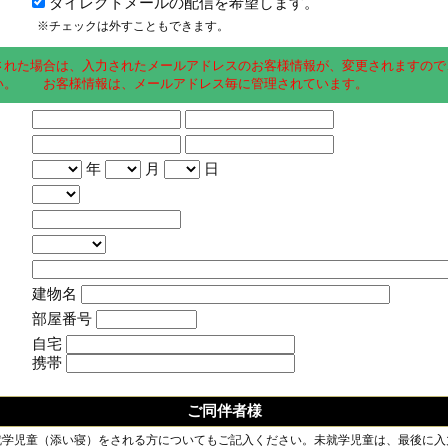
ダイレクトメールの配信を希望します。
※チェックは外すこともできます。
された場合は、入力されたメールアドレスのお客様情報が、変更されますので
い。 お客様情報は、メールアドレス毎に管理されています。
年
月
日
建物名
部屋番号
自宅
携帯
ご同伴者様
就学児童（添い寝）をされる方についてもご記入ください。未就学児童は、最後に入