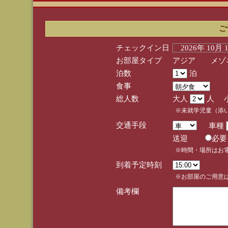
ご
チェックイン日
2026年 10月
お部屋タイプ
アジア メゾネ
泊数
泊
食事
総人数
大人
人 
※未就学児童（添
交通手段
車種
送迎
必
※時間・場所はお
到着予定時刻
※お部屋のご用意は
備考欄