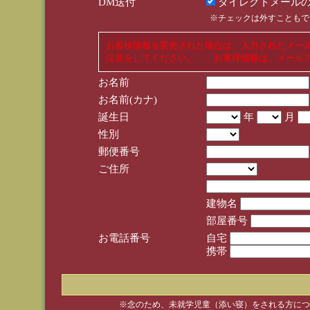
DM送付
ダイレクトメールの
※チェックは外すこともで
お客様情報を変更された場合は、入力されたメー
注意をしてください。 お客様情報は、メールア
お名前
お名前(カナ)
誕生日
年
月
性別
郵便番号
ご住所
建物名
部屋番号
お電話番号
自宅
携帯
※念のため、未就学児童（添い寝）をされる方につ