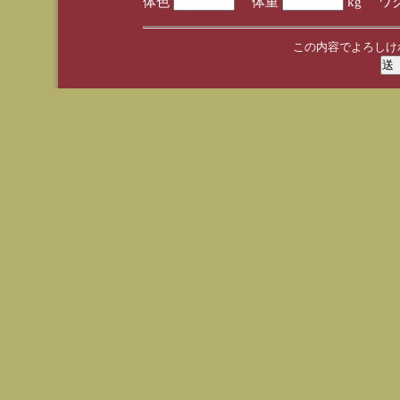
体色
体重
kg ワ
この内容でよろしけ