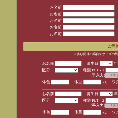
お名前
お名前
お名前
お名前
お名前
ご同
※多頭同伴の場合でサイズの異
お名前
誕生日
区分
種類 PET - 1
(手入力)
体色
体重
kg ワ
お名前
誕生日
区分
種類 PET - 2
(手入力)
体色
体重
kg ワ