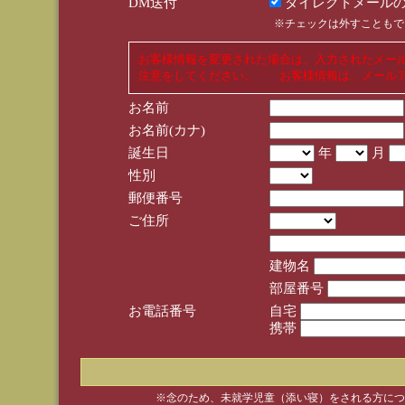
DM送付
ダイレクトメールの
※チェックは外すこともで
お客様情報を変更された場合は、入力されたメー
注意をしてください。 お客様情報は、メールア
お名前
お名前(カナ)
誕生日
年
月
性別
郵便番号
ご住所
建物名
部屋番号
お電話番号
自宅
携帯
※念のため、未就学児童（添い寝）をされる方につ