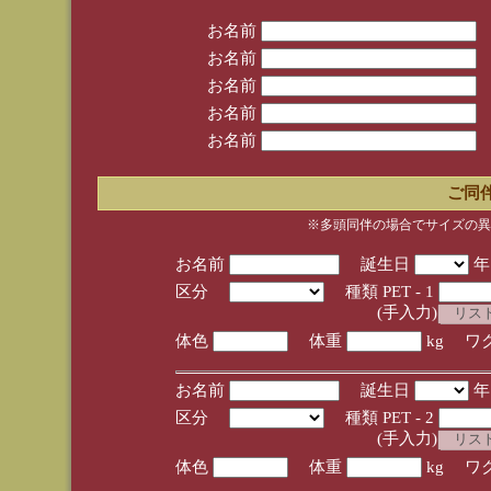
お名前
お名前
お名前
お名前
お名前
ご同
※多頭同伴の場合でサイズの異
お名前
誕生日
区分
種類 PET - 1
(手入力)
体色
体重
kg ワ
お名前
誕生日
区分
種類 PET - 2
(手入力)
体色
体重
kg ワ