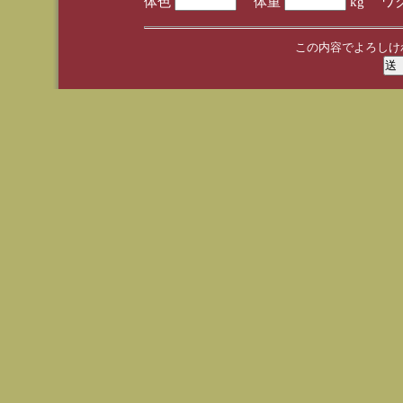
体色
体重
kg ワ
この内容でよろしけ