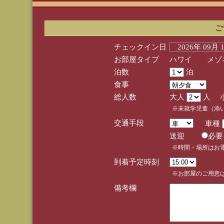
ご
チェックイン日
2026年 09月
お部屋タイプ
ハワイ メゾネ
泊数
泊
食事
総人数
大人
人 
※未就学児童（添
交通手段
車種
送迎
必
※時間・場所はお
到着予定時刻
※お部屋のご用意は
備考欄