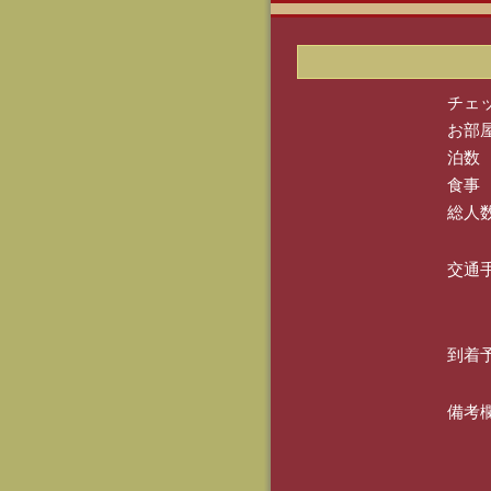
チェ
お部
泊数
食事
総人
交通
到着
備考