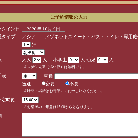
ご予約情報の入力
ックイン日
2026年 10月 9日
屋タイプ
アジア メゾネットスイート・バス・トイレ・専用庭
泊
数
大人
人 小学生
人 幼児
人
※未就学児童（添い寝）は無料です。
手段
車種
送迎
必要
不要
※時間・場所はお電話にてお申し込みください。
予定時刻
※お部屋のご用意は15:00からとなります。
欄