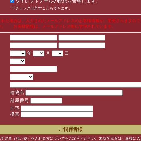
ダイレクトメールの配信を希望します。
※チェックは外すこともできます。
された場合は、入力されたメールアドレスのお客様情報が、変更されますので
い。 お客様情報は、メールアドレス毎に管理されています。
年
月
日
建物名
部屋番号
自宅
携帯
ご同伴者様
就学児童（添い寝）をされる方についてもご記入ください。未就学児童は、最後に入