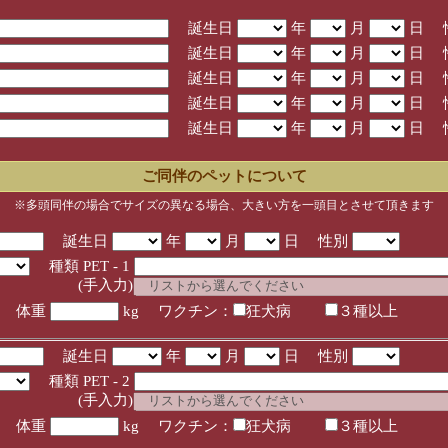
誕生日
年
月
日 
誕生日
年
月
日 
誕生日
年
月
日 
誕生日
年
月
日 
誕生日
年
月
日 
ご同伴のペットについて
※多頭同伴の場合でサイズの異なる場合、大きい方を一頭目とさせて頂きます
誕生日
年
月
日 性別
種類 PET - 1
入力)
体重
kg ワクチン：
狂犬病
３種以上
誕生日
年
月
日 性別
種類 PET - 2
入力)
体重
kg ワクチン：
狂犬病
３種以上