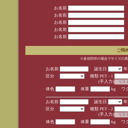
お名前
お名前
お名前
お名前
お名前
ご同
※多頭同伴の場合でサイズの異
お名前
誕生日
区分
種類 PET - 1
(手入力)
体色
体重
kg ワ
お名前
誕生日
区分
種類 PET - 2
(手入力)
体色
体重
kg ワ