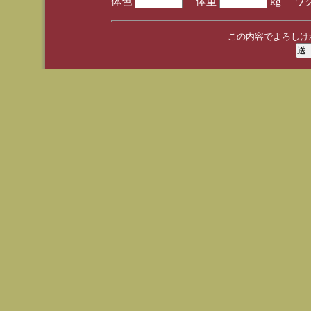
体色
体重
kg ワ
この内容でよろしけ