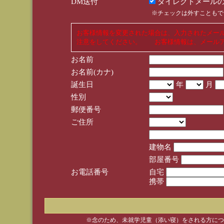
DM送付
ダイレクトメールの
※チェックは外すこともで
お客様情報を変更された場合は、入力されたメー
注意をしてください。 お客様情報は、メールア
お名前
お名前(カナ)
誕生日
年
月
性別
郵便番号
ご住所
建物名
部屋番号
お電話番号
自宅
携帯
※念のため、未就学児童（添い寝）をされる方につ