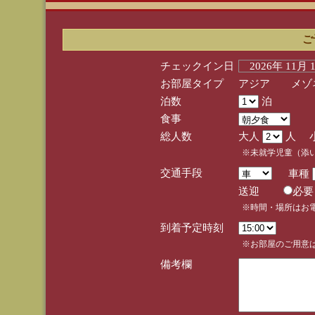
ご
チェックイン日
2026年 11月
お部屋タイプ
アジア メゾネ
泊数
泊
食事
総人数
大人
人 
※未就学児童（添
交通手段
車種
送迎
必
※時間・場所はお
到着予定時刻
※お部屋のご用意は
備考欄