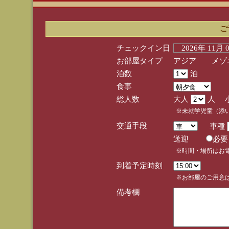
ご
チェックイン日
2026年 11月
お部屋タイプ
アジア メゾネ
泊数
泊
食事
総人数
大人
人 
※未就学児童（添
交通手段
車種
送迎
必
※時間・場所はお
到着予定時刻
※お部屋のご用意は
備考欄