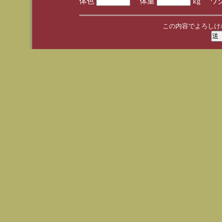
体色
体重
kg ワ
この内容でよろしけ