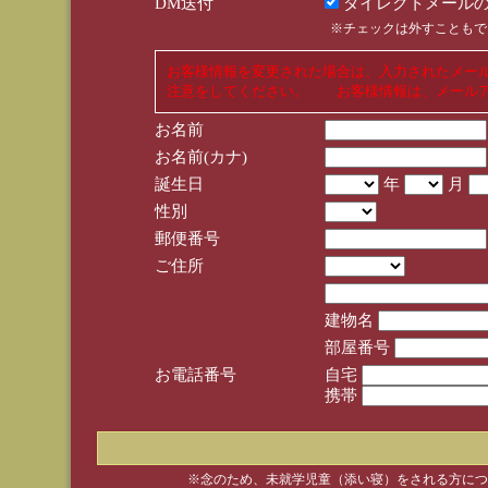
DM送付
ダイレクトメールの
※チェックは外すこともで
お客様情報を変更された場合は、入力されたメー
注意をしてください。 お客様情報は、メールア
お名前
お名前(カナ)
誕生日
年
月
性別
郵便番号
ご住所
建物名
部屋番号
お電話番号
自宅
携帯
※念のため、未就学児童（添い寝）をされる方につ