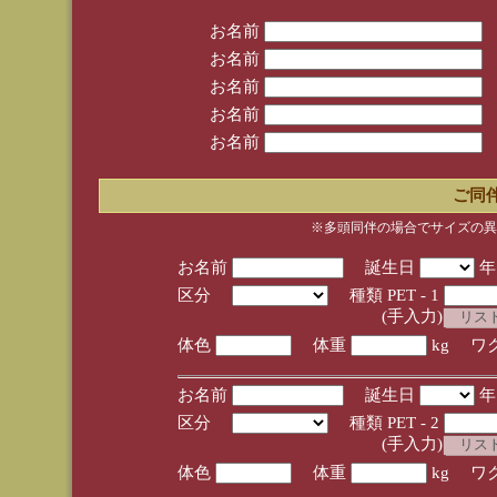
お名前
お名前
お名前
お名前
お名前
ご同
※多頭同伴の場合でサイズの異
お名前
誕生日
区分
種類 PET - 1
(手入力)
体色
体重
kg ワ
お名前
誕生日
区分
種類 PET - 2
(手入力)
体色
体重
kg ワ