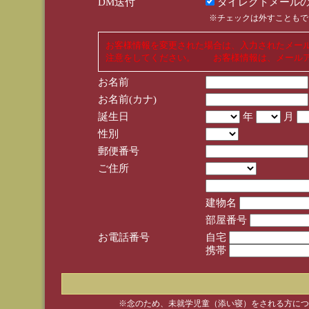
DM送付
ダイレクトメールの
※チェックは外すこともで
お客様情報を変更された場合は、入力されたメー
注意をしてください。 お客様情報は、メールア
お名前
お名前(カナ)
誕生日
年
月
性別
郵便番号
ご住所
建物名
部屋番号
お電話番号
自宅
携帯
※念のため、未就学児童（添い寝）をされる方につ