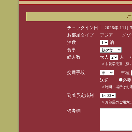
ご
チェックイン日
2026年 11月
お部屋タイプ
アジア メゾネ
泊数
泊
食事
総人数
大人
人 
※未就学児童（添
交通手段
車種
送迎
必
※時間・場所はお
到着予定時刻
※お部屋のご用意は
備考欄