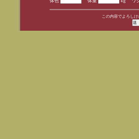
体色
体重
kg ワ
この内容でよろしけ