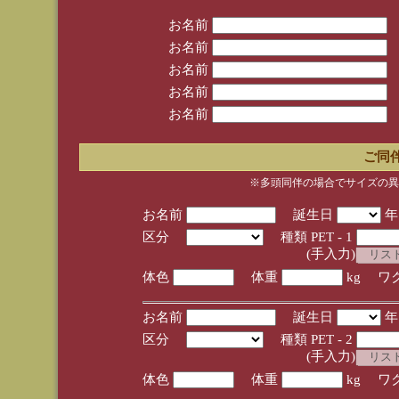
お名前
お名前
お名前
お名前
お名前
ご同
※多頭同伴の場合でサイズの異
お名前
誕生日
区分
種類 PET - 1
(手入力)
体色
体重
kg ワ
お名前
誕生日
区分
種類 PET - 2
(手入力)
体色
体重
kg ワ