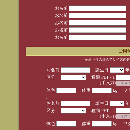
お名前
お名前
お名前
お名前
お名前
ご同
※多頭同伴の場合でサイズの異
お名前
誕生日
区分
種類 PET - 1
(手入力)
体色
体重
kg ワ
お名前
誕生日
区分
種類 PET - 2
(手入力)
体色
体重
kg ワ