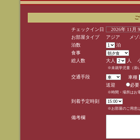
ご
チェックイン日
2026年 11月
お部屋タイプ
アジア メゾネ
泊数
泊
食事
総人数
大人
人 
※未就学児童（添
交通手段
車種
送迎
必
※時間・場所はお
到着予定時刻
※お部屋のご用意は
備考欄