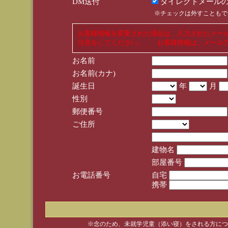
DM送付
ダイレクトメールの
※チェックは外すこともで
お客様情報を変更された場合は、入力されたメー
注意をしてください。 お客様情報は、メールア
お名前
お名前(カナ)
誕生日
年
月
性別
郵便番号
ご住所
建物名
部屋番号
お電話番号
自宅
携帯
※念のため、未就学児童（添い寝）をされる方につ