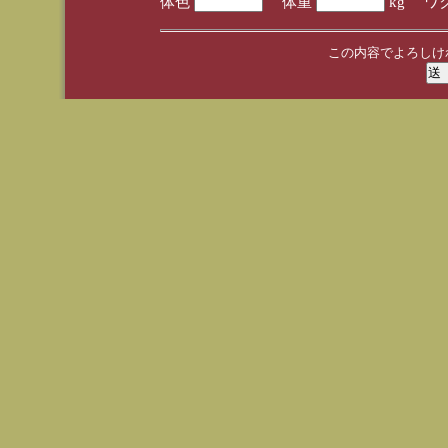
体色
体重
kg ワ
この内容でよろしけ