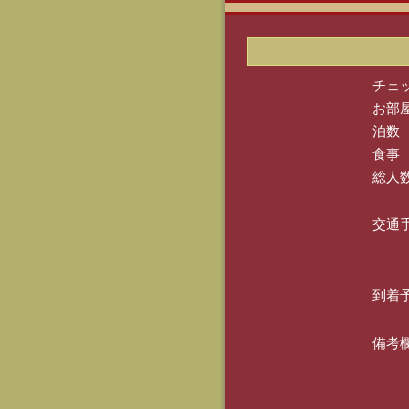
チェ
お部
泊数
食事
総人
交通
到着
備考