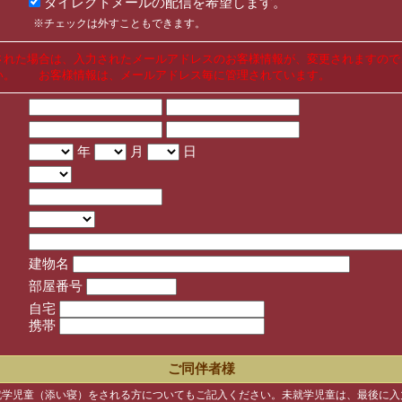
ダイレクトメールの配信を希望します。
※チェックは外すこともできます。
された場合は、入力されたメールアドレスのお客様情報が、変更されますので
い。 お客様情報は、メールアドレス毎に管理されています。
年
月
日
建物名
部屋番号
自宅
携帯
ご同伴者様
就学児童（添い寝）をされる方についてもご記入ください。未就学児童は、最後に入