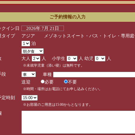
ご予約情報の入力
ックイン日
2026年 7月 21日
屋タイプ
アジア メゾネットスイート・バス・トイレ・専用庭
泊
数
大人
人 小学生
人 幼児
人
※未就学児童（添い寝）は無料です。
手段
車種
送迎
必要
不要
※時間・場所はお電話にてお申し込みください。
予定時刻
※お部屋のご用意は15:00からとなります。
欄