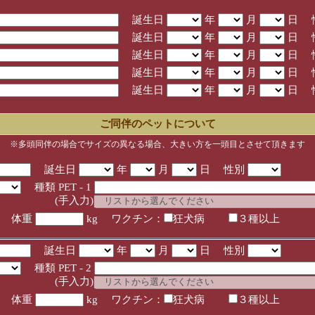
誕生日
年
月
日 
誕生日
年
月
日 
誕生日
年
月
日 
誕生日
年
月
日 
誕生日
年
月
日 
ご同伴のペットについて
※多頭同伴の場合でサイズの異なる場合、大きい方を一頭目とさせて頂きます
誕生日
年
月
日 性別
種類 PET - 1
入力)
体重
kg ワクチン：
狂犬病
３種以上
誕生日
年
月
日 性別
種類 PET - 2
入力)
体重
kg ワクチン：
狂犬病
３種以上