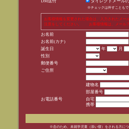
DM送付
ダイレクトメールの
※チェックは外すこともで
お客様情報を変更された場合は、入力されたメー
注意をしてください。 お客様情報は、メールア
お名前
お名前(カナ)
誕生日
年
月
性別
郵便番号
ご住所
建物名
部屋番号
お電話番号
自宅
携帯
※念のため、未就学児童（添い寝）をされる方につ