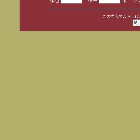
体色
体重
kg ワ
この内容でよろしけ