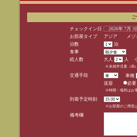
ご
チェックイン日
2026年 7月 
お部屋タイプ
アジア メゾネ
泊数
泊
食事
総人数
大人
人 
※未就学児童（添
交通手段
車種
送迎
必
※時間・場所はお
到着予定時刻
※お部屋のご用意は
備考欄