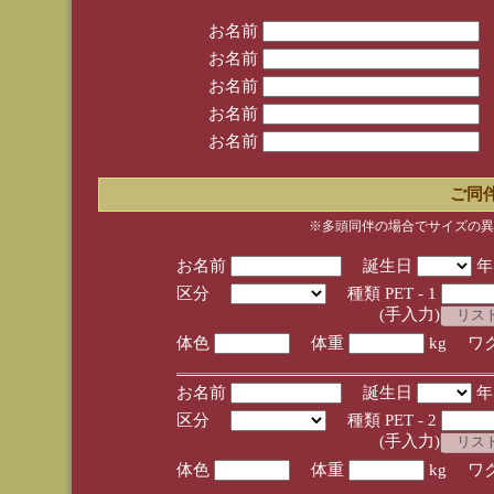
お名前
お名前
お名前
お名前
お名前
ご同
※多頭同伴の場合でサイズの異
お名前
誕生日
区分
種類 PET - 1
(手入力)
体色
体重
kg ワ
お名前
誕生日
区分
種類 PET - 2
(手入力)
体色
体重
kg ワ