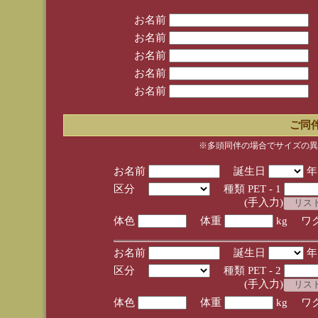
お名前
お名前
お名前
お名前
お名前
ご同
※多頭同伴の場合でサイズの異
お名前
誕生日
区分
種類 PET - 1
(手入力)
体色
体重
kg ワ
お名前
誕生日
区分
種類 PET - 2
(手入力)
体色
体重
kg ワ