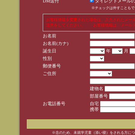
DM送付
ダイレクトメールの
※チェックは外すこともで
お客様情報を変更された場合は、入力されたメー
注意をしてください。 お客様情報は、メールア
お名前
お名前(カナ)
誕生日
年
月
性別
郵便番号
ご住所
建物名
部屋番号
お電話番号
自宅
携帯
※念のため、未就学児童（添い寝）をされる方につ