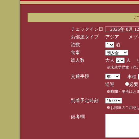
ご
チェックイン日
2026年 8月 
お部屋タイプ
アジア メゾネ
泊数
泊
食事
総人数
大人
人 
※未就学児童（添
交通手段
車種
送迎
必
※時間・場所はお
到着予定時刻
※お部屋のご用意は
備考欄