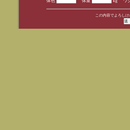
体色
体重
kg ワ
この内容でよろしけ