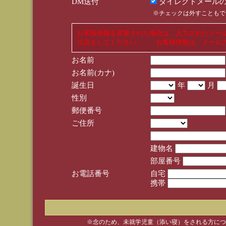
DM送付
ダイレクトメールの
※チェックは外すこともで
お客様情報を変更された場合は、入力されたメー
注意をしてください。 お客様情報は、メールア
お名前
お名前(カナ)
誕生日
年
月
性別
郵便番号
ご住所
建物名
部屋番号
お電話番号
自宅
携帯
※念のため、未就学児童（添い寝）をされる方につ