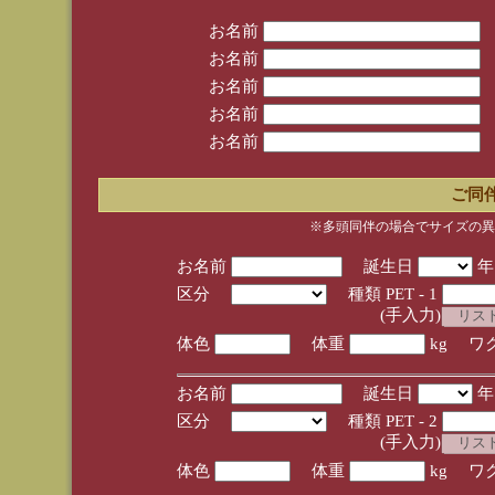
お名前
お名前
お名前
お名前
お名前
ご同
※多頭同伴の場合でサイズの異
お名前
誕生日
区分
種類 PET - 1
(手入力)
体色
体重
kg ワ
お名前
誕生日
区分
種類 PET - 2
(手入力)
体色
体重
kg ワ