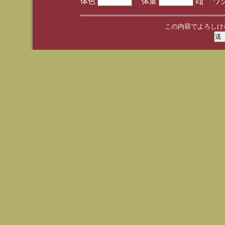
体色
体重
kg ワ
この内容でよろしけ