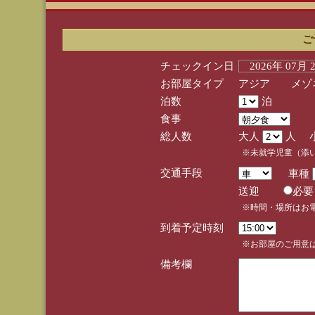
ご
チェックイン日
2026年 07月
お部屋タイプ
アジア メゾネ
泊数
泊
食事
総人数
大人
人 
※未就学児童（添
交通手段
車種
送迎
必
※時間・場所はお
到着予定時刻
※お部屋のご用意は
備考欄