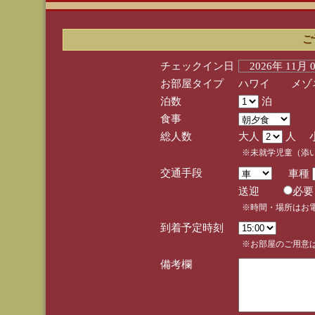
ご
チェックイン日
2026年 11月
お部屋タイプ
ハワイ メゾネ
泊数
泊
食事
総人数
大人
人 
※未就学児童（添
交通手段
車種
送迎
必
※時間・場所はお
到着予定時刻
※お部屋のご用意は
備考欄