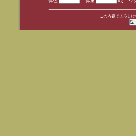
体色
体重
kg ワ
この内容でよろしけ