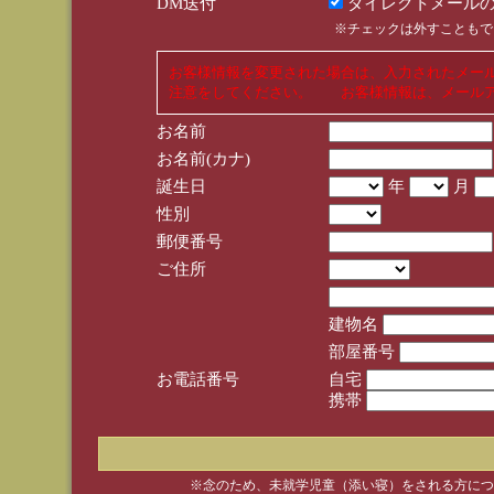
DM送付
ダイレクトメールの
※チェックは外すこともで
お客様情報を変更された場合は、入力されたメー
注意をしてください。 お客様情報は、メールア
お名前
お名前(カナ)
誕生日
年
月
性別
郵便番号
ご住所
建物名
部屋番号
お電話番号
自宅
携帯
※念のため、未就学児童（添い寝）をされる方につ