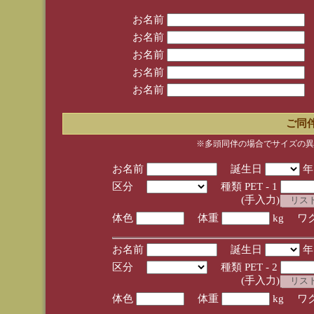
お名前
お名前
お名前
お名前
お名前
ご同
※多頭同伴の場合でサイズの異
お名前
誕生日
区分
種類 PET - 1
(手入力)
体色
体重
kg ワ
お名前
誕生日
区分
種類 PET - 2
(手入力)
体色
体重
kg ワ