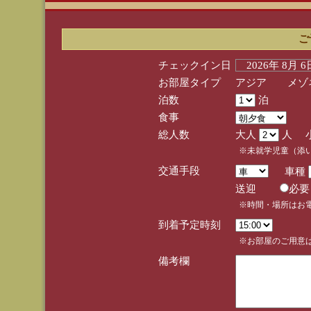
ご
チェックイン日
2026年 8月 
お部屋タイプ
アジア メゾネ
泊数
泊
食事
総人数
大人
人 
※未就学児童（添
交通手段
車種
送迎
必
※時間・場所はお
到着予定時刻
※お部屋のご用意は
備考欄