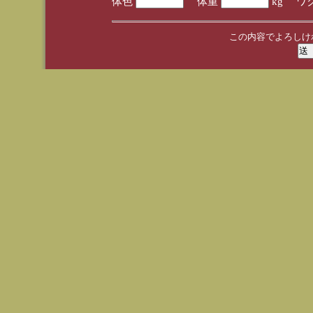
体色
体重
kg ワ
この内容でよろしけ