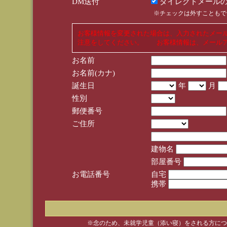
DM送付
ダイレクトメールの
※チェックは外すこともで
お客様情報を変更された場合は、入力されたメー
注意をしてください。 お客様情報は、メールア
お名前
お名前(カナ)
誕生日
年
月
性別
郵便番号
ご住所
建物名
部屋番号
お電話番号
自宅
携帯
※念のため、未就学児童（添い寝）をされる方につ