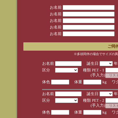
お名前
お名前
お名前
お名前
お名前
ご同
※多頭同伴の場合でサイズの異
お名前
誕生日
区分
種類 PET - 1
(手入力)
体色
体重
kg ワ
お名前
誕生日
区分
種類 PET - 2
(手入力)
体色
体重
kg ワ