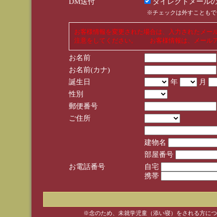
DM送付
ダイレクトメールの
※チェックは外すこともで
お客様情報を変更された場合は、入力されたメー
注意をしてください。 お客様情報は、メールア
お名前
お名前(カナ)
誕生日
年
月
性別
郵便番号
ご住所
建物名
部屋番号
お電話番号
自宅
携帯
※念のため、未就学児童（添い寝）をされる方につ