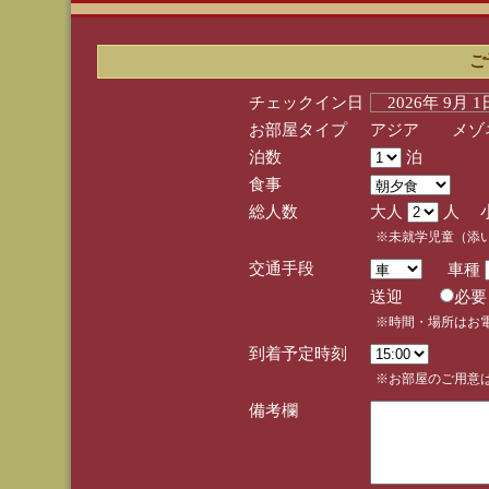
ご
チェックイン日
2026年 9月 
お部屋タイプ
アジア メゾネ
泊数
泊
食事
総人数
大人
人 
※未就学児童（添
交通手段
車種
送迎
必
※時間・場所はお
到着予定時刻
※お部屋のご用意は
備考欄