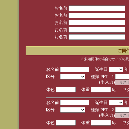
お名前
お名前
お名前
お名前
お名前
ご同
※多頭同伴の場合でサイズの異
お名前
誕生日
区分
種類 PET - 1
(手入力)
体色
体重
kg ワ
お名前
誕生日
区分
種類 PET - 2
(手入力)
体色
体重
kg ワ