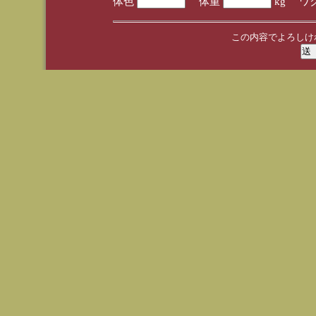
体色
体重
kg ワ
この内容でよろしけ