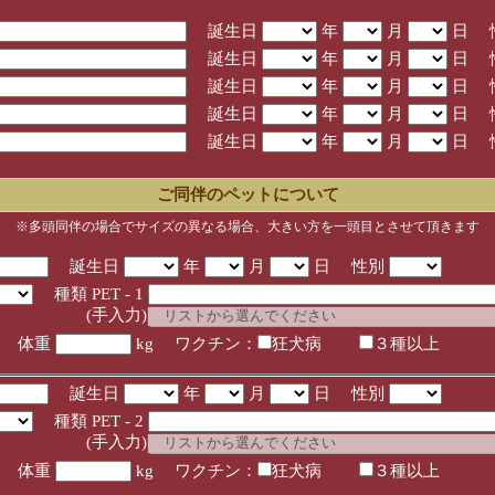
誕生日
年
月
日 
誕生日
年
月
日 
誕生日
年
月
日 
誕生日
年
月
日 
誕生日
年
月
日 
ご同伴のペットについて
※多頭同伴の場合でサイズの異なる場合、大きい方を一頭目とさせて頂きます
誕生日
年
月
日 性別
種類 PET - 1
入力)
体重
kg ワクチン：
狂犬病
３種以上
誕生日
年
月
日 性別
種類 PET - 2
入力)
体重
kg ワクチン：
狂犬病
３種以上