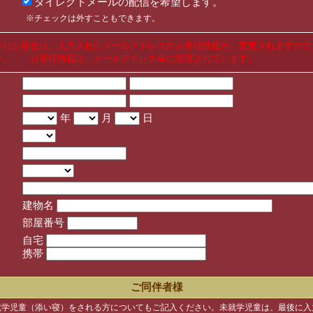
ダイレクトメールの配信を希望します。
※チェックは外すこともできます。
された場合は、入力されたメールアドレスのお客様情報が、変更されますので
い。 お客様情報は、メールアドレス毎に管理されています。
年
月
日
建物名
部屋番号
自宅
携帯
ご同伴者様
就学児童（添い寝）をされる方についてもご記入ください。未就学児童は、最後に入