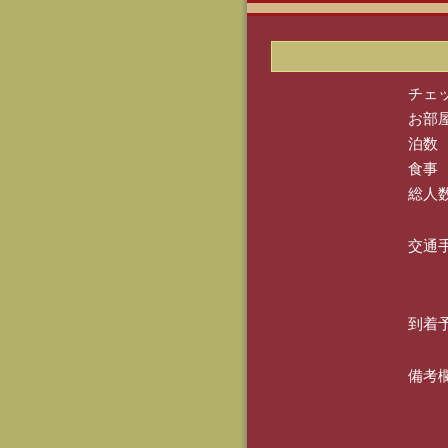
チェ
お部
泊数
食事
総人
交通
到着
備考