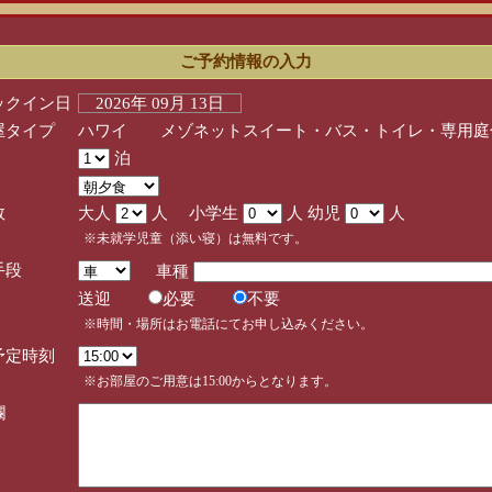
ご予約情報の入力
ックイン日
2026年 09月 13日
屋タイプ
ハワイ メゾネットスイート・バス・トイレ・専用庭
泊
数
大人
人 小学生
人 幼児
人
※未就学児童（添い寝）は無料です。
手段
車種
送迎
必要
不要
※時間・場所はお電話にてお申し込みください。
予定時刻
※お部屋のご用意は15:00からとなります。
欄