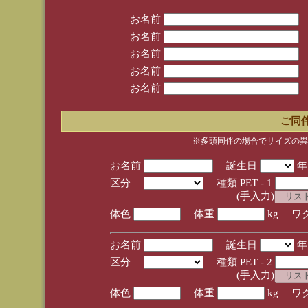
お名前
お名前
お名前
お名前
お名前
ご同
※多頭同伴の場合でサイズの異
お名前
誕生日
区分
種類 PET - 1
(手入力)
体色
体重
kg ワ
お名前
誕生日
区分
種類 PET - 2
(手入力)
体色
体重
kg ワ