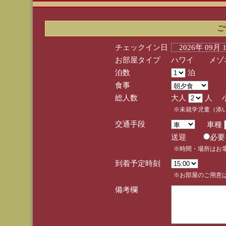
ご
チェックイン日
2026年 09月
お部屋タイプ
ハワイ メゾネ
泊数
泊
食事
総人数
大人
人 
※未就学児童（添
交通手段
車種
送迎
必
※時間・場所はお
到着予定時刻
※お部屋のご用意は
備考欄