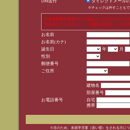
DM送付
ダイレクトメールの
※チェックは外すこともで
お客様情報を変更された場合は、入力されたメー
注意をしてください。 お客様情報は、メールア
お名前
お名前(カナ)
誕生日
年
月
性別
郵便番号
ご住所
建物名
部屋番号
お電話番号
自宅
携帯
※念のため、未就学児童（添い寝）をされる方につ