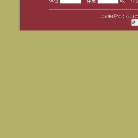
体色
体重
kg ワ
この内容でよろしけ