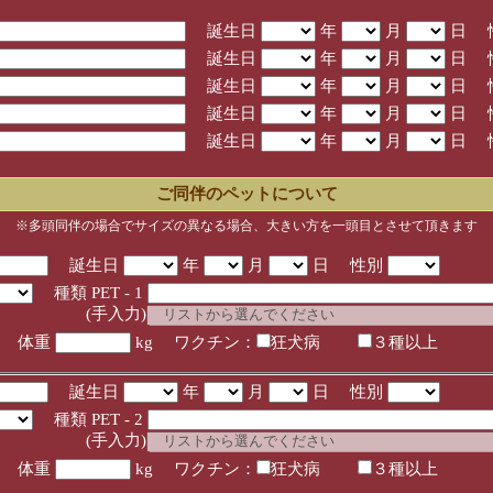
誕生日
年
月
日 
誕生日
年
月
日 
誕生日
年
月
日 
誕生日
年
月
日 
誕生日
年
月
日 
ご同伴のペットについて
※多頭同伴の場合でサイズの異なる場合、大きい方を一頭目とさせて頂きます
誕生日
年
月
日 性別
種類 PET - 1
入力)
体重
kg ワクチン：
狂犬病
３種以上
誕生日
年
月
日 性別
種類 PET - 2
入力)
体重
kg ワクチン：
狂犬病
３種以上