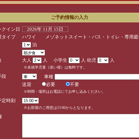
ご予約情報の入力
ックイン日
2026年 11月 15日
屋タイプ
ハワイ メゾネットスイート・バス・トイレ・専用庭
泊
数
大人
人 小学生
人 幼児
人
※未就学児童（添い寝）は無料です。
手段
車種
送迎
必要
不要
※時間・場所はお電話にてお申し込みください。
予定時刻
※お部屋のご用意は15:00からとなります。
欄