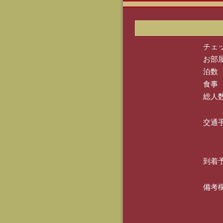
チェ
お部
泊数
食事
総人
交通
到着
備考