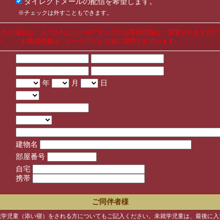
ダイレクトメールの配信を希望します。
※チェックは外すこともできます。
された場合は、入力されたメールアドレスのお客様情報が、変更されますので
い。 お客様情報は、メールアドレス毎に管理されています。
年
月
日
建物名
部屋番号
自宅
携帯
ご同伴者様
就学児童（添い寝）をされる方についてもご記入ください。未就学児童は、最後に入