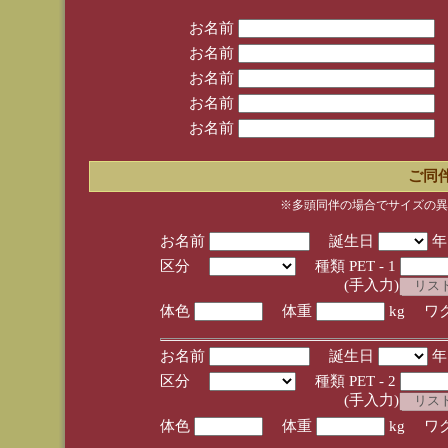
お名前
お名前
お名前
お名前
お名前
ご同
※多頭同伴の場合でサイズの異
お名前
誕生日
区分
種類 PET - 1
(手入力)
体色
体重
kg ワ
お名前
誕生日
区分
種類 PET - 2
(手入力)
体色
体重
kg ワ