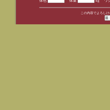
体色
体重
kg ワ
この内容でよろしけ