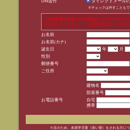
DM送付
ダイレクトメールの
※チェックは外すこともで
お客様情報を変更された場合は、入力されたメー
注意をしてください。 お客様情報は、メールア
お名前
お名前(カナ)
誕生日
年
月
性別
郵便番号
ご住所
建物名
部屋番号
お電話番号
自宅
携帯
※念のため、未就学児童（添い寝）をされる方につ