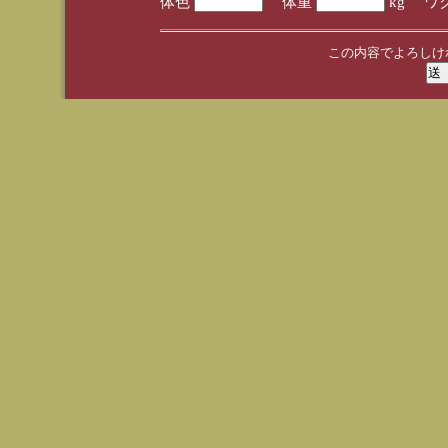
体色
体重
kg ワ
この内容でよろしけ