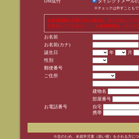
DM送付
ダイレクトメールの
※チェックは外すこともで
お客様情報を変更された場合は、入力されたメー
注意をしてください。 お客様情報は、メールア
お名前
お名前(カナ)
誕生日
年
月
性別
郵便番号
ご住所
建物名
部屋番号
お電話番号
自宅
携帯
※念のため、未就学児童（添い寝）をされる方につ