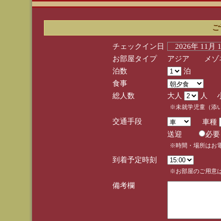
ご
チェックイン日
2026年 11月
お部屋タイプ
アジア メゾネ
泊数
泊
食事
総人数
大人
人 
※未就学児童（添
交通手段
車種
送迎
必
※時間・場所はお
到着予定時刻
※お部屋のご用意は
備考欄