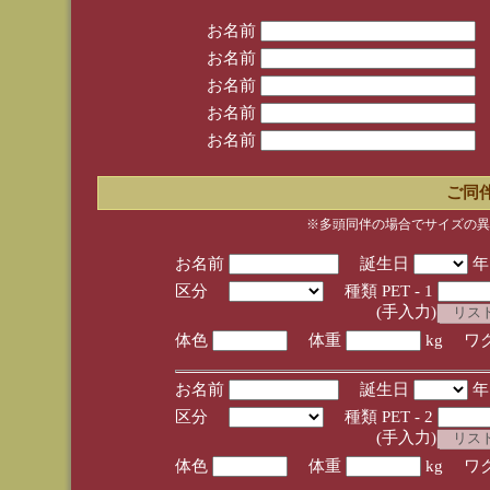
お名前
お名前
お名前
お名前
お名前
ご同
※多頭同伴の場合でサイズの異
お名前
誕生日
区分
種類 PET - 1
(手入力)
体色
体重
kg ワ
お名前
誕生日
区分
種類 PET - 2
(手入力)
体色
体重
kg ワ