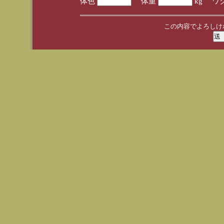
体色
体重
kg ワ
この内容でよろしけ