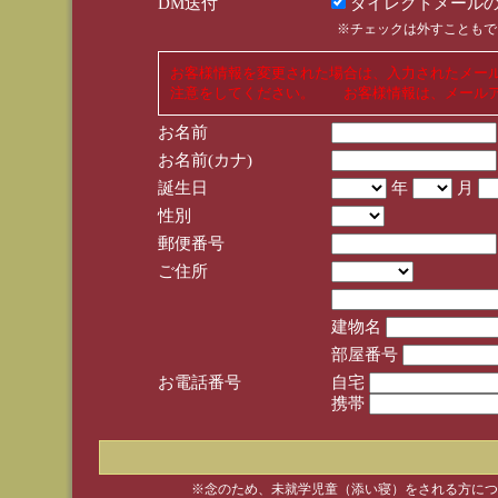
DM送付
ダイレクトメールの
※チェックは外すこともで
お客様情報を変更された場合は、入力されたメー
注意をしてください。 お客様情報は、メールア
お名前
お名前(カナ)
誕生日
年
月
性別
郵便番号
ご住所
建物名
部屋番号
お電話番号
自宅
携帯
※念のため、未就学児童（添い寝）をされる方につ