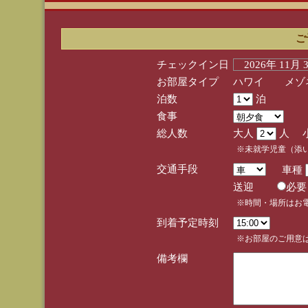
ご
チェックイン日
2026年 11月
お部屋タイプ
ハワイ メゾネ
泊数
泊
食事
総人数
大人
人 
※未就学児童（添
交通手段
車種
送迎
必
※時間・場所はお
到着予定時刻
※お部屋のご用意は
備考欄