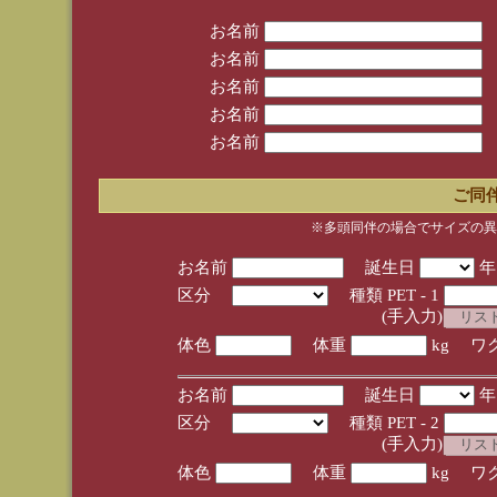
お名前
お名前
お名前
お名前
お名前
ご同
※多頭同伴の場合でサイズの異
お名前
誕生日
区分
種類 PET - 1
(手入力)
体色
体重
kg ワ
お名前
誕生日
区分
種類 PET - 2
(手入力)
体色
体重
kg ワ