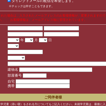
ダイレクトメールの配信を希望します。
※チェックは外すこともできます。
された場合は、入力されたメールアドレスのお客様情報が、変更されますので
い。 お客様情報は、メールアドレス毎に管理されています。
年
月
日
建物名
部屋番号
自宅
携帯
ご同伴者様
就学児童（添い寝）をされる方についてもご記入ください。未就学児童は、最後に入