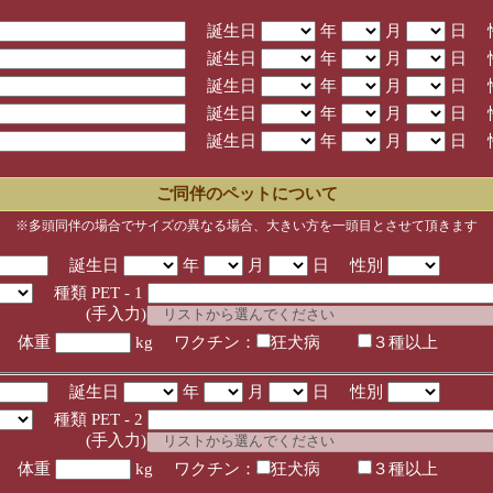
誕生日
年
月
日 
誕生日
年
月
日 
誕生日
年
月
日 
誕生日
年
月
日 
誕生日
年
月
日 
ご同伴のペットについて
※多頭同伴の場合でサイズの異なる場合、大きい方を一頭目とさせて頂きます
誕生日
年
月
日 性別
種類 PET - 1
入力)
体重
kg ワクチン：
狂犬病
３種以上
誕生日
年
月
日 性別
種類 PET - 2
入力)
体重
kg ワクチン：
狂犬病
３種以上