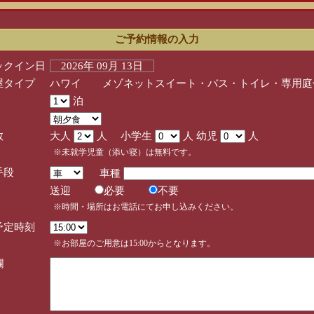
ご予約情報の入力
ックイン日
2026年 09月 13日
屋タイプ
ハワイ メゾネットスイート・バス・トイレ・専用庭
泊
数
大人
人 小学生
人 幼児
人
※未就学児童（添い寝）は無料です。
手段
車種
送迎
必要
不要
※時間・場所はお電話にてお申し込みください。
予定時刻
※お部屋のご用意は15:00からとなります。
欄