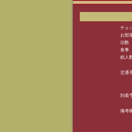
チェ
お部
泊数
食事
総人
交通
到着
備考