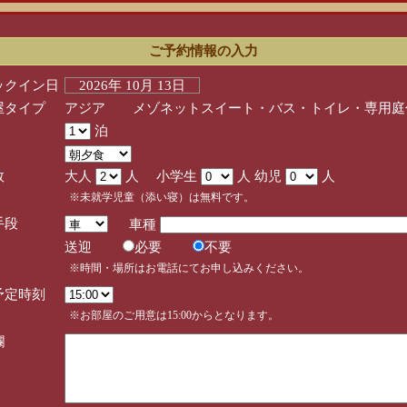
ご予約情報の入力
ックイン日
2026年 10月 13日
屋タイプ
アジア メゾネットスイート・バス・トイレ・専用庭
泊
数
大人
人 小学生
人 幼児
人
※未就学児童（添い寝）は無料です。
手段
車種
送迎
必要
不要
※時間・場所はお電話にてお申し込みください。
予定時刻
※お部屋のご用意は15:00からとなります。
欄