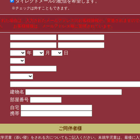
ダイレクトメールの配信を希望します。
※チェックは外すこともできます。
された場合は、入力されたメールアドレスのお客様情報が、変更されますので
い。 お客様情報は、メールアドレス毎に管理されています。
年
月
日
建物名
部屋番号
自宅
携帯
ご同伴者様
就学児童（添い寝）をされる方についてもご記入ください。未就学児童は、最後に入