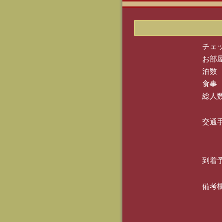
チェ
お部
泊数
食事
総人
交通
到着
備考