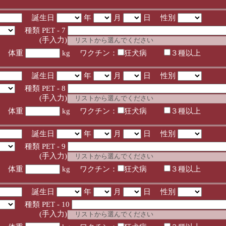
誕生日
年
月
日 性別
種類 PET - 7
入力)
体重
kg ワクチン：
狂犬病
３種以上
誕生日
年
月
日 性別
種類 PET - 8
入力)
体重
kg ワクチン：
狂犬病
３種以上
誕生日
年
月
日 性別
種類 PET - 9
入力)
体重
kg ワクチン：
狂犬病
３種以上
誕生日
年
月
日 性別
種類 PET - 10
入力)