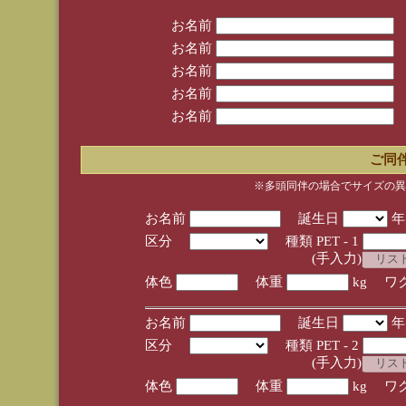
お名前
お名前
お名前
お名前
お名前
ご同
※多頭同伴の場合でサイズの異
お名前
誕生日
区分
種類 PET - 1
(手入力)
体色
体重
kg ワ
お名前
誕生日
区分
種類 PET - 2
(手入力)
体色
体重
kg ワ