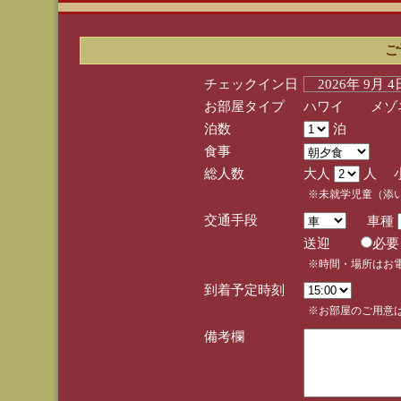
ご
チェックイン日
2026年 9月 
お部屋タイプ
ハワイ メゾネ
泊数
泊
食事
総人数
大人
人 
※未就学児童（添
交通手段
車種
送迎
必
※時間・場所はお
到着予定時刻
※お部屋のご用意は
備考欄