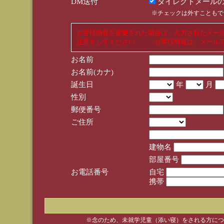
DM送付
ダイレクトメールの
※チェックは外すこともで
お客様情報を変更された場合は、入力されたメー
注意をしてください。 お客様情報は、メールア
お名前
お名前(カナ)
誕生日
年
月
性別
郵便番号
ご住所
建物名
部屋番号
お電話番号
自宅
携帯
※念のため、未就学児童（添い寝）をされる方につ