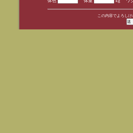
体色
体重
kg ワ
この内容でよろしけ