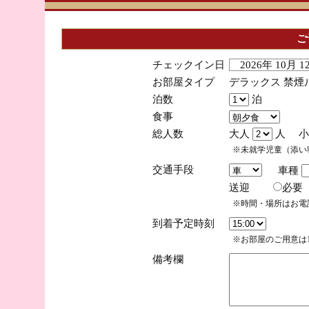
ご
チェックイン日
2026年 10月 
お部屋タイプ
デラックス 禁煙
泊数
泊
食事
総人数
大人
人 小
※未就学児童（添い
交通手段
車種
送迎
必
※時間・場所はお電
到着予定時刻
※お部屋のご用意は1
備考欄