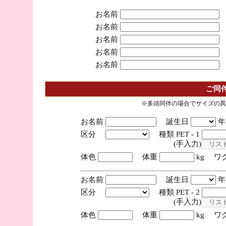
お名前
お名前
お名前
お名前
お名前
ご同
※多頭同伴の場合でサイズの異
お名前
誕生日
区分
種類 PET - 1
(手入力)
体色
体重
kg ワ
お名前
誕生日
区分
種類 PET - 2
(手入力)
体色
体重
kg ワ