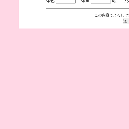
体色
体重
kg ワ
この内容でよろしけ