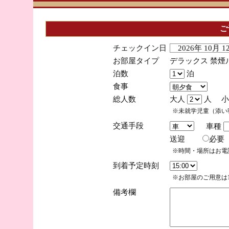
ご
チェックイン日
2026年 10月 
お部屋タイプ
デラックス 禁煙
泊数
泊
食事
総人数
大人
人 小
※未就学児童（添い
交通手段
車種
送迎
必
※時間・場所はお電
到着予定時刻
※お部屋のご用意は1
備考欄