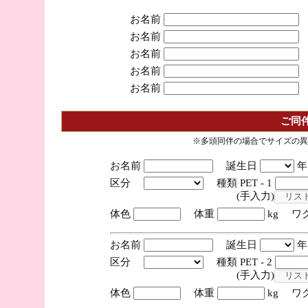
お名前
お名前
お名前
お名前
お名前
ご同
※多頭同伴の場合でサイズの異
お名前
誕生日
区分
種類 PET - 1
(手入力)
体色
体重
kg ワ
お名前
誕生日
区分
種類 PET - 2
(手入力)
体色
体重
kg ワ