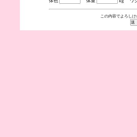
体色
体重
kg ワ
この内容でよろしけ