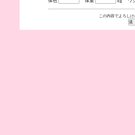
体色
体重
kg ワ
この内容でよろしけ