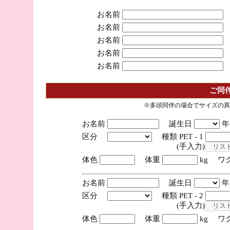
お名前
お名前
お名前
お名前
お名前
ご同
※多頭同伴の場合でサイズの異
お名前
誕生日
区分
種類 PET - 1
(手入力)
体色
体重
kg ワ
お名前
誕生日
区分
種類 PET - 2
(手入力)
体色
体重
kg ワ