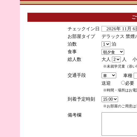
ご
チェックイン日
2026年 11月
お部屋タイプ
デラックス 禁煙
泊数
泊
食事
総人数
大人
人 小
※未就学児童（添い
交通手段
車種
送迎
必
※時間・場所はお電
到着予定時刻
※お部屋のご用意は1
備考欄